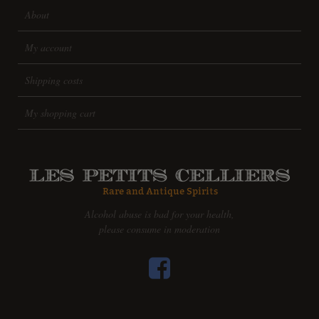
About
My account
Shipping costs
My shopping cart
Alcohol abuse is bad for your health,
please consume in moderation