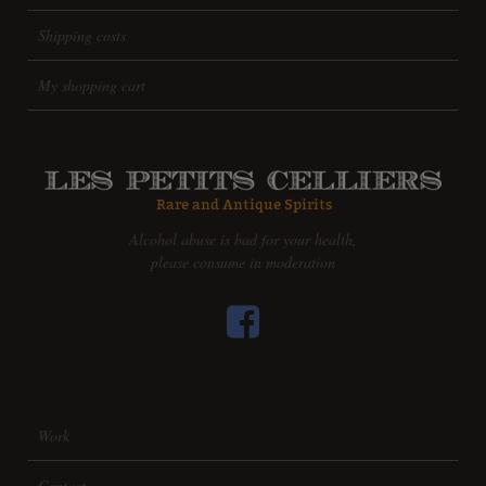
Shipping costs
My shopping cart
Alcohol abuse is bad for your health,
please consume in moderation
Work
Contact