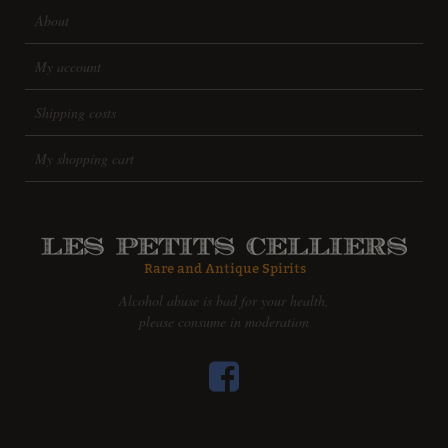
About
My account
Shipping costs
My shopping cart
Alcohol abuse is bad for your health,
please consume in moderation