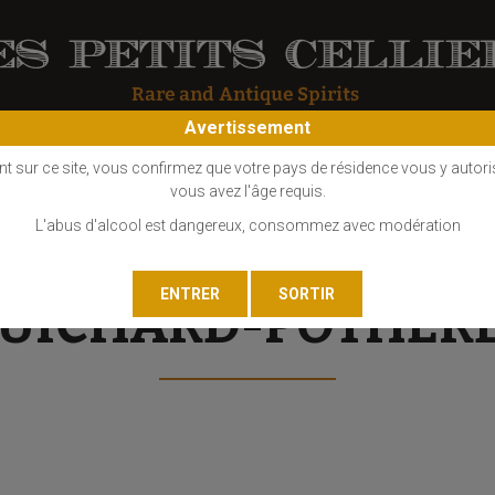
Avertissement
OS
COGNAC
EAU DE VIE
GIN
LIQUEUR
MARC - FINE
nt sur ce site, vous confirmez que votre pays de résidence vous y autori
vous avez l'âge requis.
L'abus d'alcool est dangereux, consommez avec modération
UICHARD-POTHER