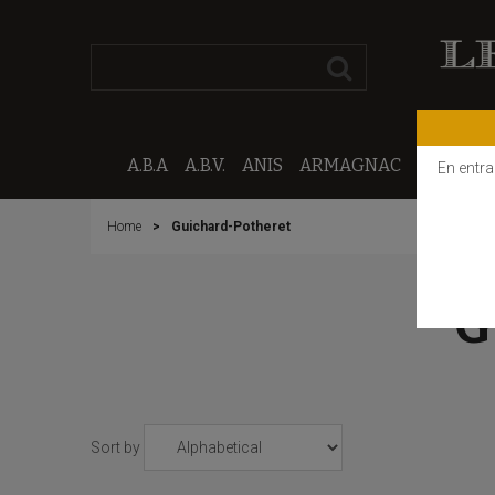
A.B.A
A.B.V.
ANIS
ARMAGNAC
CALVAD
En entra
Home
Guichard-Potheret
G
Sort by