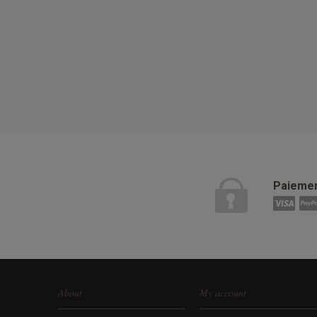
Paiemen
About
My account