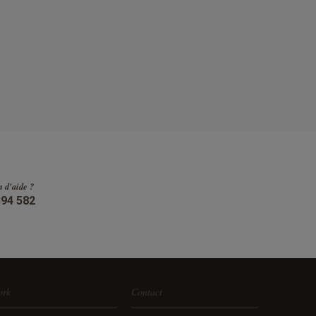
n d'aide ?
394 582
ork
Contact