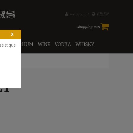
my account
FR
EN
shopping cart
PORTO
RHUM
WINE
VODKA
WHISKY
se et que
ET