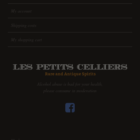
My account
Shipping costs
My shopping cart
Alcohol abuse is bad for your health,
please consume in moderation