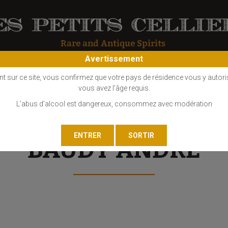
Avertissement
OS
COGNAC
EAU DE VIE
GIN
LIQUEUR
MARC - FINE
nt sur ce site, vous confirmez que votre pays de résidence vous y autori
vous avez l'âge requis.
L'abus d'alcool est dangereux, consommez avec modération
BAUDY ANDRÉ