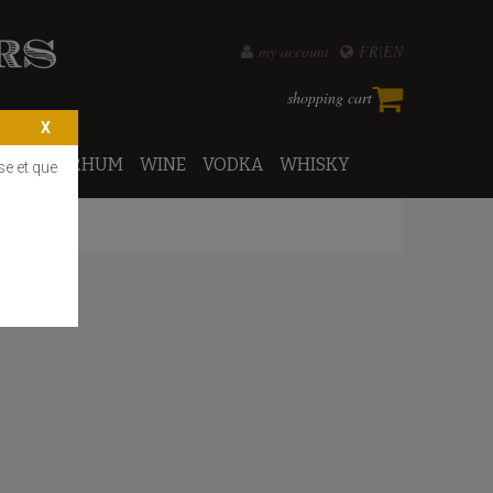
my account
FR
EN
shopping cart
PORTO
RHUM
WINE
VODKA
WHISKY
se et que