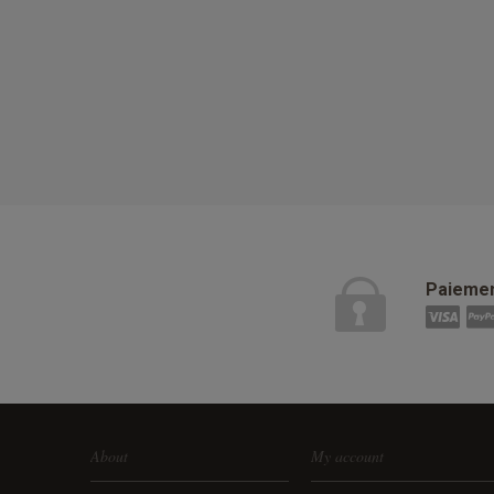
Paiemen
About
My account