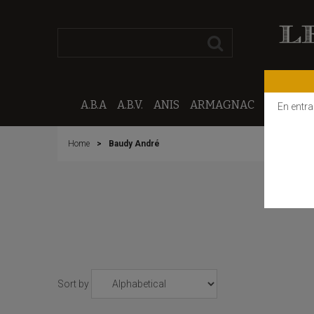
A.B.A
A.B.V.
ANIS
ARMAGNAC
CALVAD
En entra
Home
Baudy André
Sort by