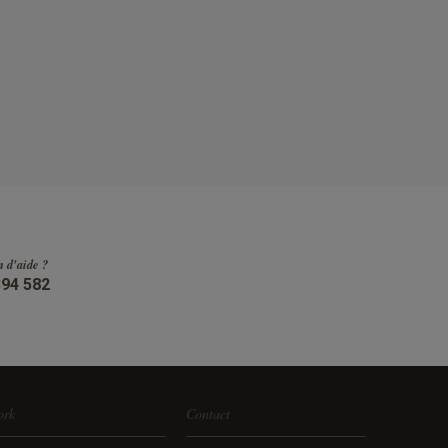
n d'aide ?
394 582
ork
Contact