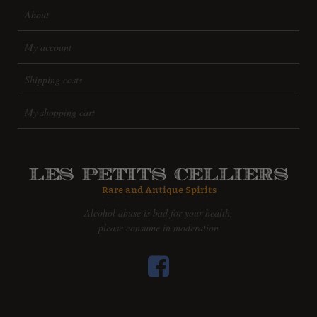
About
My account
Shipping costs
My shopping cart
Alcohol abuse is bad for your health,
please consume in moderation