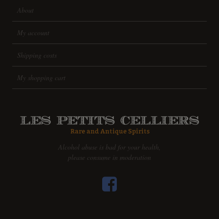
About
My account
Shipping costs
My shopping cart
Alcohol abuse is bad for your health,
please consume in moderation