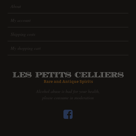
About
My account
Shipping costs
My shopping cart
Alcohol abuse is bad for your health,
please consume in moderation