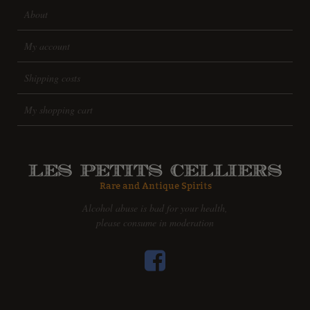
About
My account
Shipping costs
My shopping cart
Alcohol abuse is bad for your health,
please consume in moderation