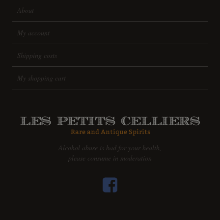
About
My account
Shipping costs
My shopping cart
Alcohol abuse is bad for your health,
please consume in moderation