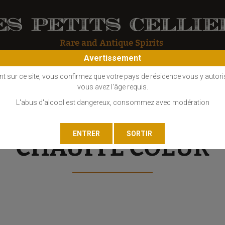
Avertissement
OS
COGNAC
EAU DE VIE
GIN
LIQUEUR
MARC - FINE
nt sur ce site, vous confirmez que votre pays de résidence vous y autori
vous avez l'âge requis.
L'abus d'alcool est dangereux, consommez avec modération
CHAUFFE COEUR