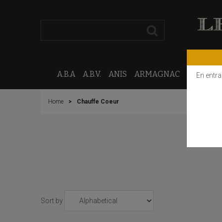
A.B.A
A.B.V.
ANIS
ARMAGNAC
CALVAD
En entra
Home
Chauffe Coeur
Sort by