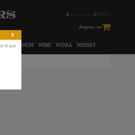
my account
FR
EN
shopping cart
PORTO
RHUM
WINE
VODKA
WHISKY
se et que