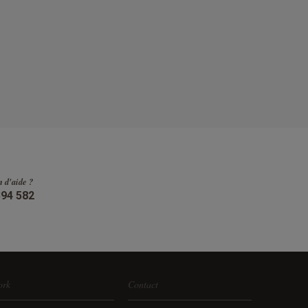
n d'aide ?
394 582
ork
Contact