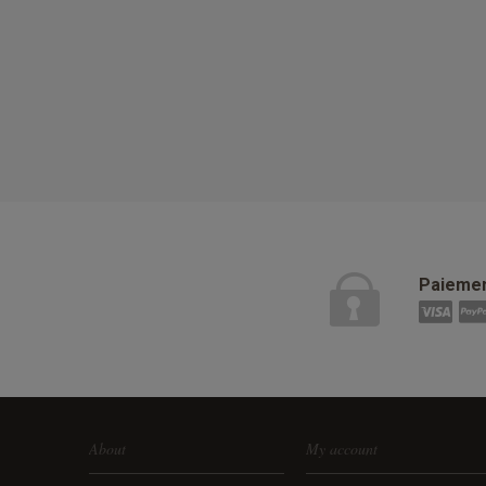
Paiemen
About
My account