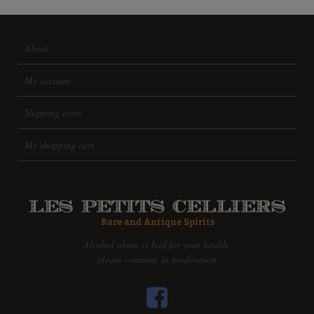
About
My account
Shipping costs
My shopping cart
Alcohol abuse is bad for your health,
please consume in moderation