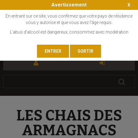
Avertissement
En entrant sur ce site, vous confirmez que votre pays de résidence
vous y autorise et que vous avez l'âge requis.
L'abus d'alcool est dangereux, consommez avec modération
FR
EN
LES CHAIS DES
ARMAGNACS