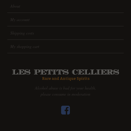
About
My account
Shipping costs
My shopping cart
Alcohol abuse is bad for your health,
please consume in moderation