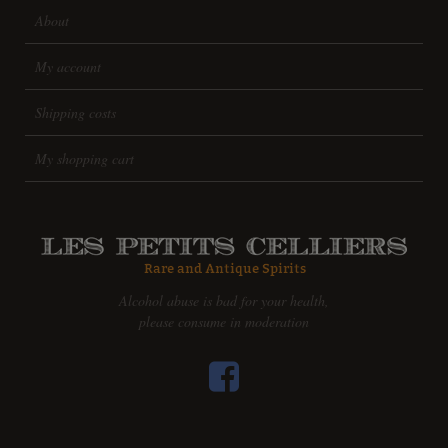
About
My account
Shipping costs
My shopping cart
Alcohol abuse is bad for your health,
please consume in moderation