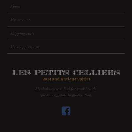
About
My account
Shipping costs
My shopping cart
Alcohol abuse is bad for your health,
please consume in moderation