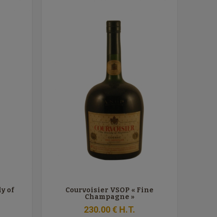
y of
Courvoisier VSOP « Fine
Champagne »
230
.00
€
H.T.