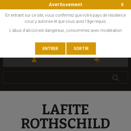
Avertissement
En entrant sur ce site, vous confirmez que votre pays de résidence
vous y autorise et que vous avez l'âge requis.
L'abus d'alcool est dangereux, consommez avec modération
FR
EN
LAFITE
ROTHSCHILD