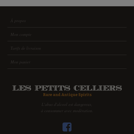
À propos
Mon compte
Tarifs de livraison
Mon panier
L'abus d'alcool est dangereux,
à consommer avec modération.