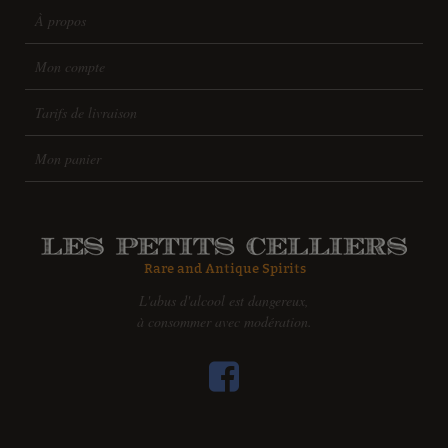
À propos
Mon compte
Tarifs de livraison
Mon panier
L'abus d'alcool est dangereux,
à consommer avec modération.