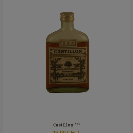
Castillon ***
25
.00
€
H.T.