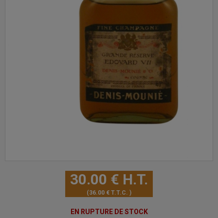
30
.00
€
H.T.
36
.00
€
T.T.C.
EN RUPTURE DE STOCK