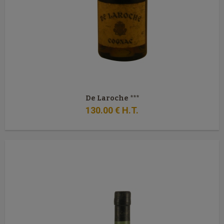
De Laroche ***
130
.00
€
H.T.