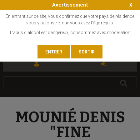
Avertissement
En entrant sur ce site, vous confirmez que votre pays de résidence
vous y autorise et que vous avez l'âge requis.
L'abus d'alcool est dangereux, consommez avec modération
FR
EN
MOUNIÉ DENIS
"FINE