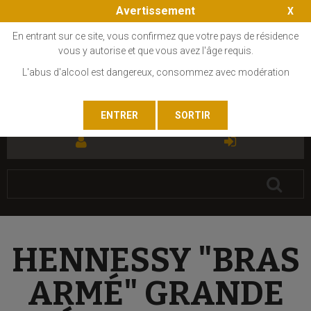
Avertissement
En entrant sur ce site, vous confirmez que votre pays de résidence
vous y autorise et que vous avez l'âge requis.
L'abus d'alcool est dangereux, consommez avec modération
FR
EN
HENNESSY "BRAS
ARMÉ" GRANDE