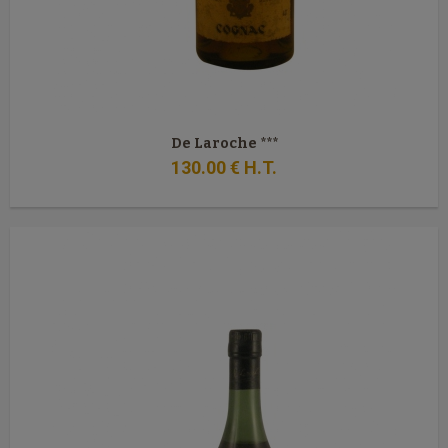
De Laroche ***
130
.00
€
H.T.