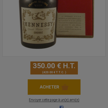
350
.00
€
H.T.
420
.00
€
T.T.C.
Envoyer cette page à un(e) ami(e)