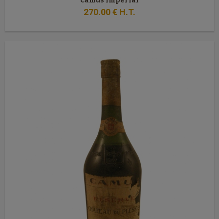
Camus Impérial
270
.00
€
H.T.