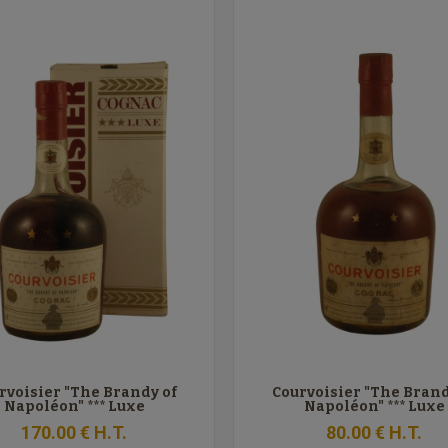
rvoisier "The Brandy of
Courvoisier "The Brand
Napoléon" *** Luxe
Napoléon" *** Luxe
170
.00
€
H.T.
80
.00
€
H.T.