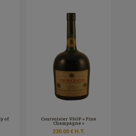
y of
Courvoisier VSOP « Fine
Champagne »
230
.00
€
H.T.