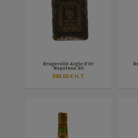
Brugerolle Aigle d'Or
B
Napoleon XO
390
.00
€
H.T.