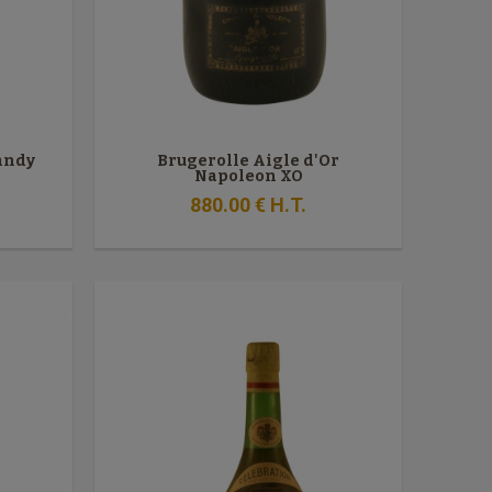
randy
Brugerolle Aigle d'Or
Napoleon XO
880
.00
€
H.T.