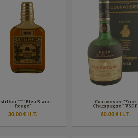
stillon *** "Bleu Blanc
Courvoisier "Fine
Rouge"
Champagne " VSOP
30
.00
€
H.T.
60
.00
€
H.T.