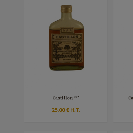
Castillon ***
Ca
25
.00
€
H.T.