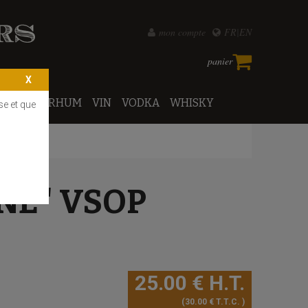
mon compte
FR
EN
panier
PORTO
RHUM
VIN
VODKA
WHISKY
se et que
NE" VSOP
25
.00
€
H.T.
30
.00
€
T.T.C.