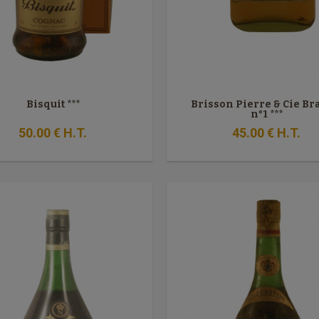
Bisquit ***
Brisson Pierre & Cie B
n°1 ***
50
.00
€
H.T.
45
.00
€
H.T.