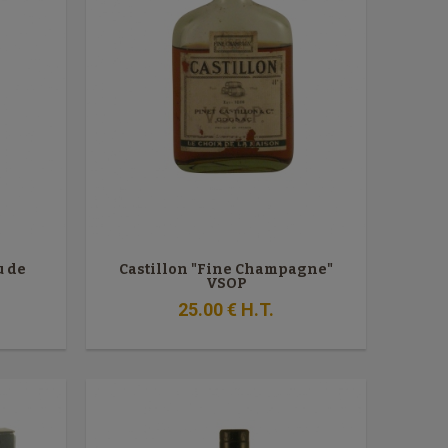
u de
Castillon "Fine Champagne"
VSOP
25
.00
€
H.T.