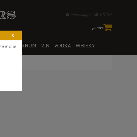
mon compte
FR
EN
panier
PORTO
RHUM
VIN
VODKA
WHISKY
se et que