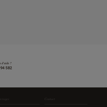
n d'aide ?
394 582
vrages
Contact