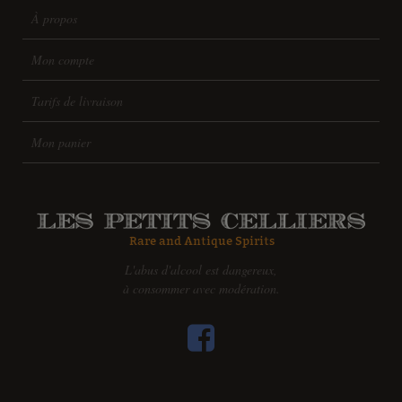
À propos
Mon compte
Tarifs de livraison
Mon panier
L'abus d'alcool est dangereux,
à consommer avec modération.