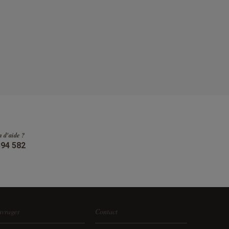
n d'aide ?
394 582
vrages
Contact