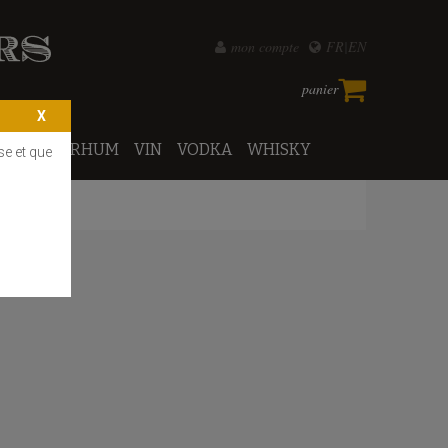
mon compte
FR
EN
panier
PORTO
RHUM
VIN
VODKA
WHISKY
se et que