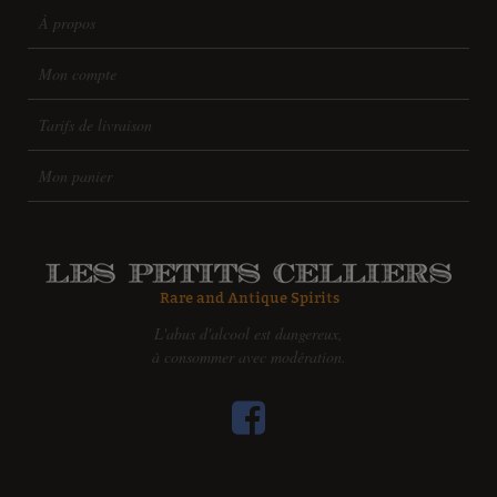
À propos
Mon compte
Tarifs de livraison
Mon panier
L'abus d'alcool est dangereux,
à consommer avec modération.