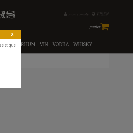
mon compte
FR
EN
panier
PORTO
RHUM
VIN
VODKA
WHISKY
se et que