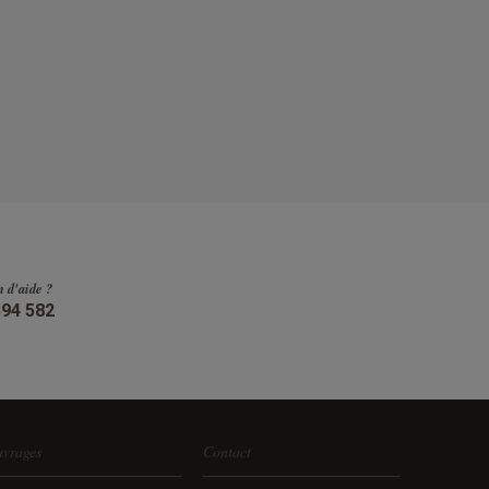
n d'aide ?
394 582
vrages
Contact