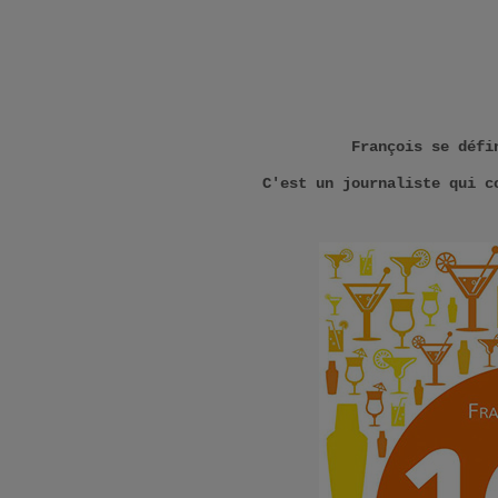
François se défi
C'est un journaliste qui c