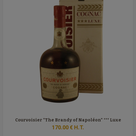
Courvoisier "The Brandy of Napoléon" *** Luxe
170
.00
€
H.T.