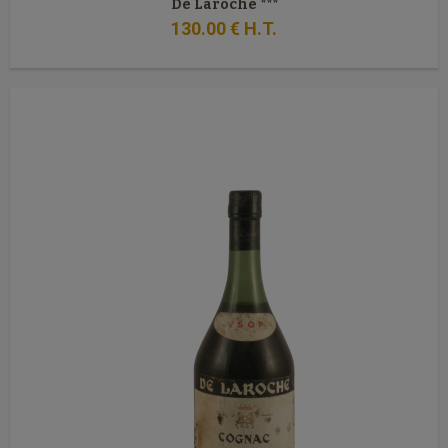
De Laroche ***
130
.00
€
H.T.