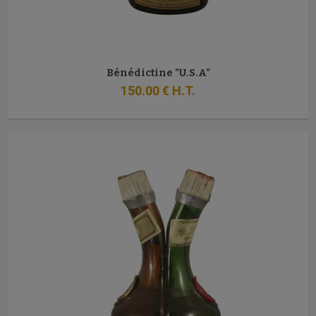
Bénédictine "U.S.A"
150
.00
€
H.T.