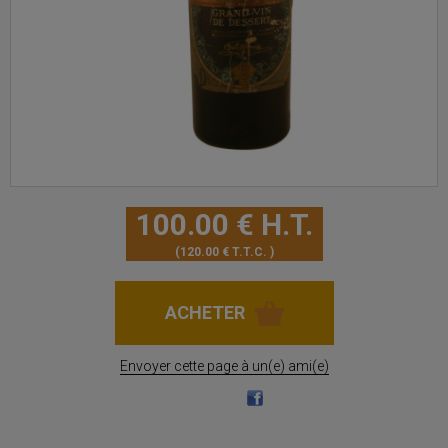
100
.00
€
H.T.
120
.00
€
T.T.C.
Envoyer cette page à un(e) ami(e)