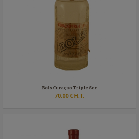
Bols Curaçao Triple Sec
70
.00
€
H.T.