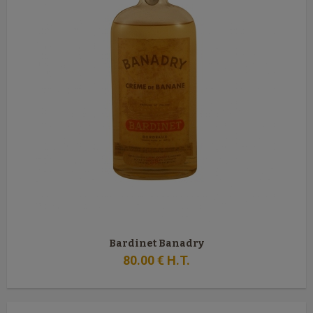
Bardinet Banadry
80
.00
€
H.T.