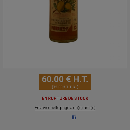
60
.00
€
H.T.
72
.00
€
T.T.C.
EN RUPTURE DE STOCK
Envoyer cette page à un(e) ami(e)