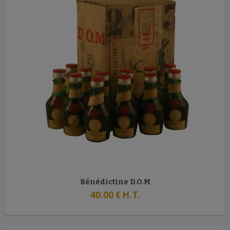
Bénédictine D.O.M
40
.00
€
H.T.