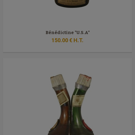
Bénédictine "U.S.A"
150
.00
€
H.T.