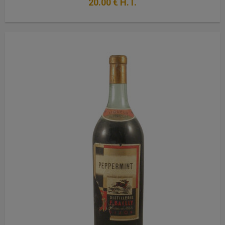
20
.00
€
H.T.