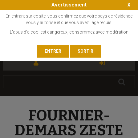
Avertissement
En entrant sur ce site, vous confirmez que votre pays de résidence
vous y autorise et que vous avez l'âge requis.
L'abus d'alcool est dangereux, consommez avec modération
FR
EN
FOURNIER-
DEMARS ZESTE