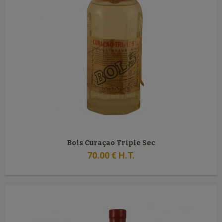
Bols Curaçao Triple Sec
70
.00
€
H.T.