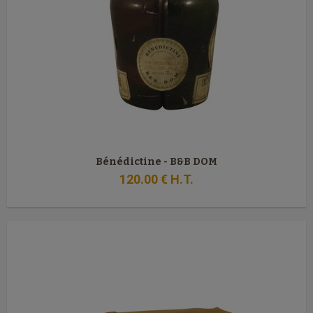
Bénédictine - B&B DOM
120
.00
€
H.T.