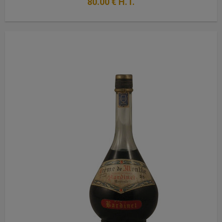
80
.00
€
H.T.