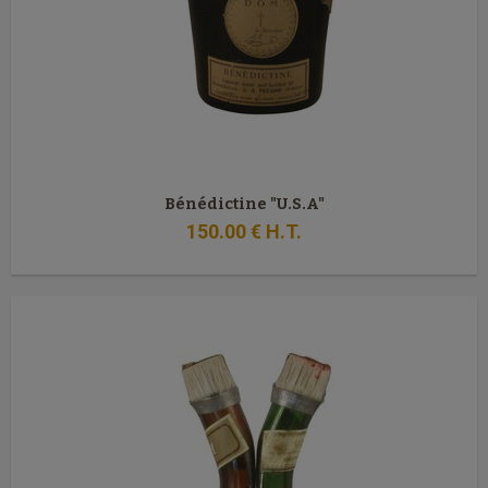
Bénédictine "U.S.A"
150
.00
€
H.T.