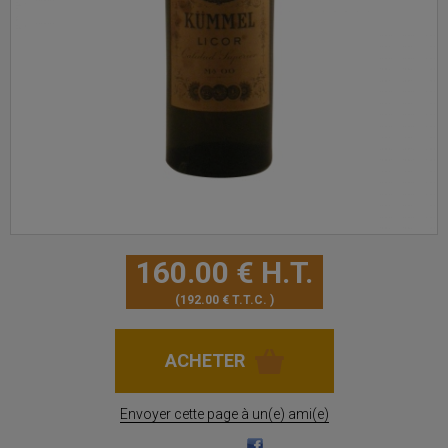
160
.00
€
H.T.
192
.00
€
T.T.C.
Envoyer cette page à un(e) ami(e)