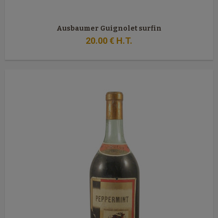
Ausbaumer Guignolet surfin
20
.00
€
H.T.