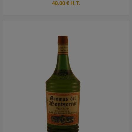
40
.00
€
H.T.