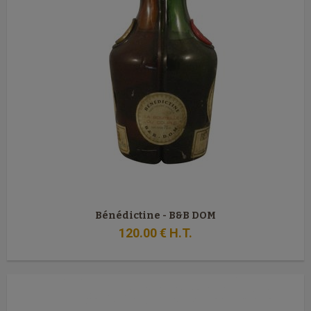
Bénédictine - B&B DOM
120
.00
€
H.T.