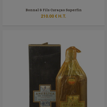
Bonnal & Fils Curaçao Superfin
210
.00
€
H.T.