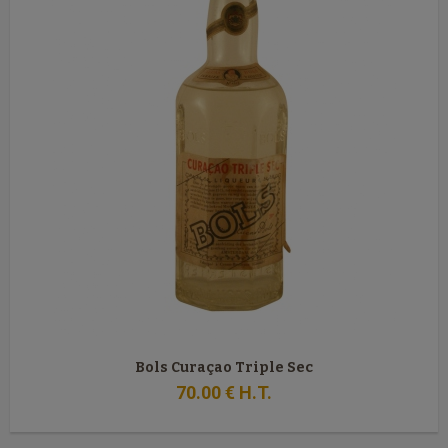
Bols Curaçao Triple Sec
70
.00
€
H.T.