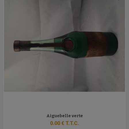
Aiguebelle verte
0
.00
€
T.T.C.