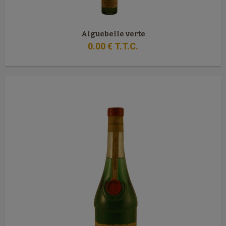
Aiguebelle verte
0
.00
€
T.T.C.