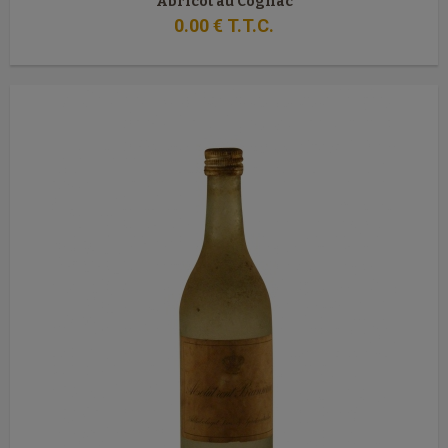
Abricot au Cognac
0
.00
€
T.T.C.