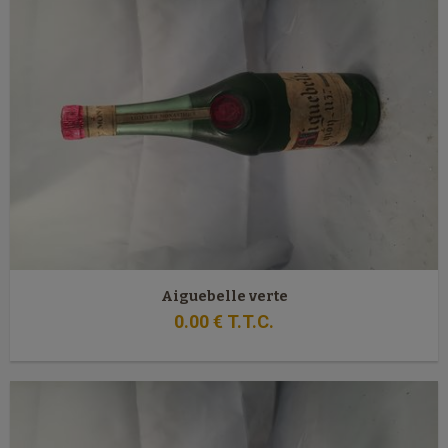
Aiguebelle verte
0
.00
€
T.T.C.