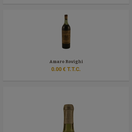
Amaro Rovighi
0
.00
€
T.T.C.