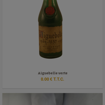
Aiguebelle verte
0
.00
€
T.T.C.