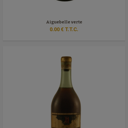
Aiguebelle verte
0
.00
€
T.T.C.