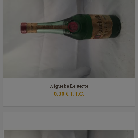
Aiguebelle verte
0
.00
€
T.T.C.