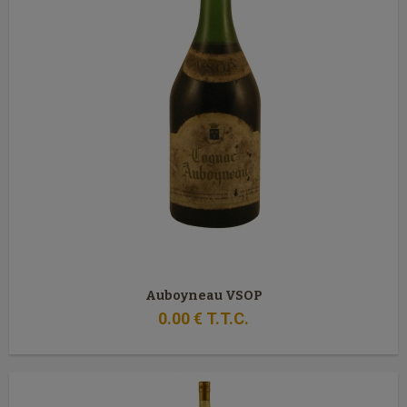
Auboyneau VSOP
0
.00
€
T.T.C.