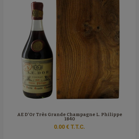
AE D'Or Très Grande Champagne L. Philippe
1840
0
.00
€
T.T.C.