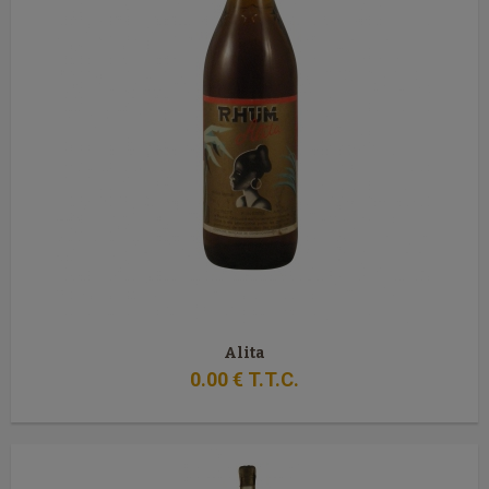
Alita
0
.00
€
T.T.C.