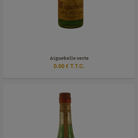
Aiguebelle verte
0
.00
€
T.T.C.