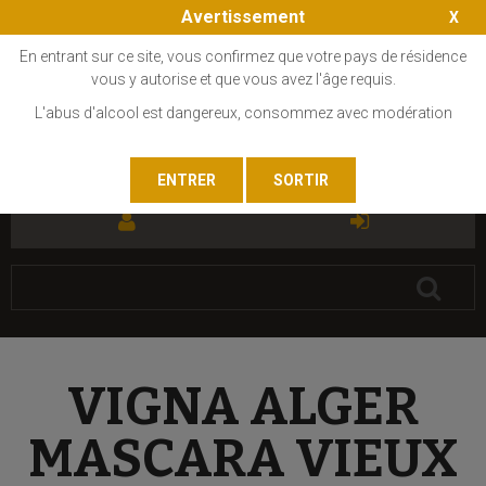
Avertissement
En entrant sur ce site, vous confirmez que votre pays de résidence
vous y autorise et que vous avez l'âge requis.
L'abus d'alcool est dangereux, consommez avec modération
FR
EN
VIGNA ALGER
MASCARA VIEUX