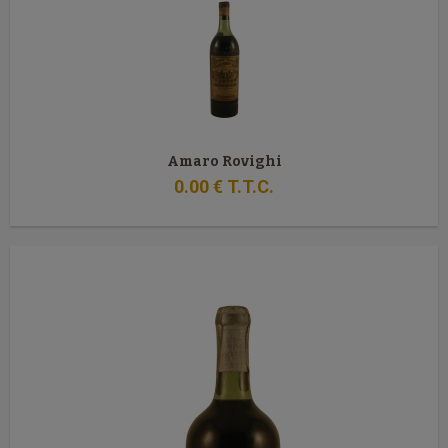
Amaro Rovighi
0
.00
€
T.T.C.