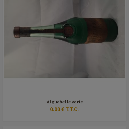
Aiguebelle verte
0
.00
€
T.T.C.