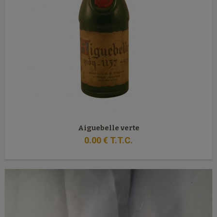
Aiguebelle verte
0
.00
€
T.T.C.