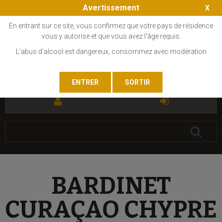
Avertissement
En entrant sur ce site, vous confirmez que votre pays de résidence
vous y autorise et que vous avez l'âge requis.
L'abus d'alcool est dangereux, consommez avec modération
FR
EN
BARDINET
CURAÇAO CHYPRE