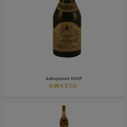
Auboyneau VSOP
0
.00
€
T.T.C.