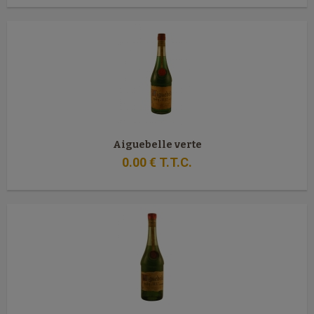
Aiguebelle verte
0
.00
€
T.T.C.