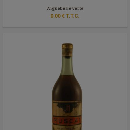
Aiguebelle verte
0
.00
€
T.T.C.