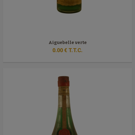
Aiguebelle verte
0
.00
€
T.T.C.