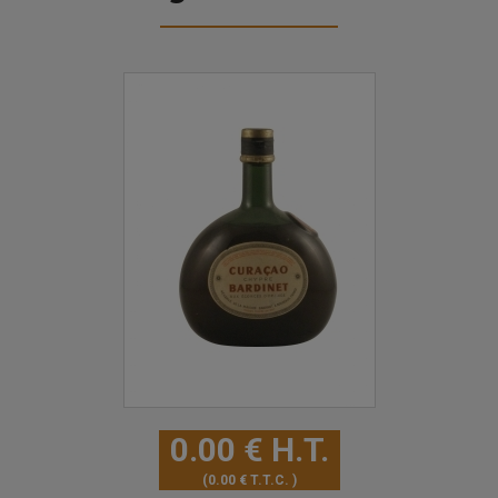
0
.00
€
H.T.
0
.00
€
T.T.C.