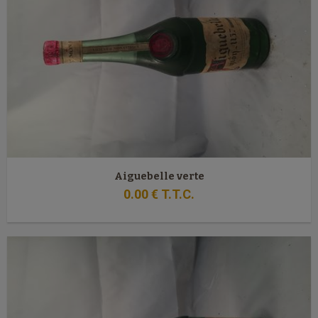
Aiguebelle verte
0
.00
€
T.T.C.