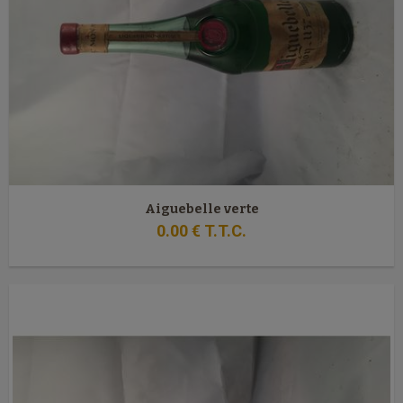
Aiguebelle verte
0
.00
€
T.T.C.