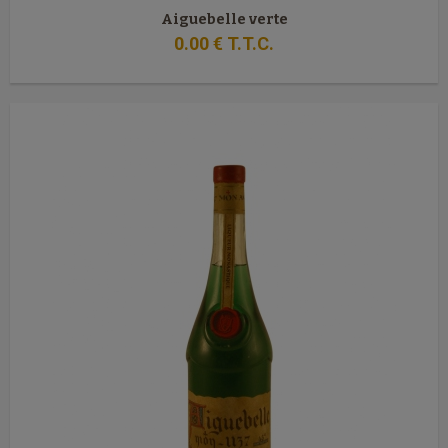
Aiguebelle verte
0
.00
€
T.T.C.