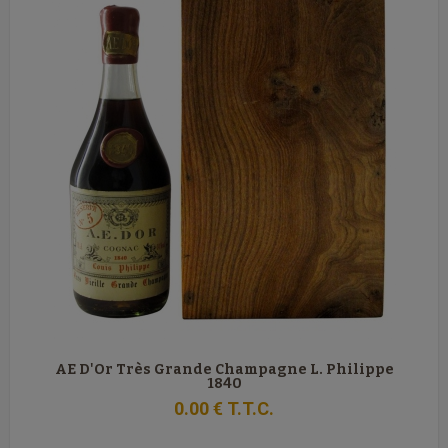
AE D'Or Très Grande Champagne L. Philippe
1840
0
.00
€
T.T.C.