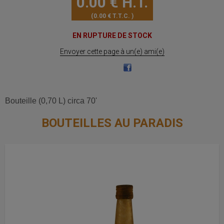
0
.00
€
H.T.
0
.00
€
T.T.C.
EN RUPTURE DE STOCK
Envoyer cette page à un(e) ami(e)
Bouteille (0,70 L) circa 70'
BOUTEILLES AU PARADIS