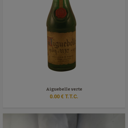
Aiguebelle verte
0
.00
€
T.T.C.