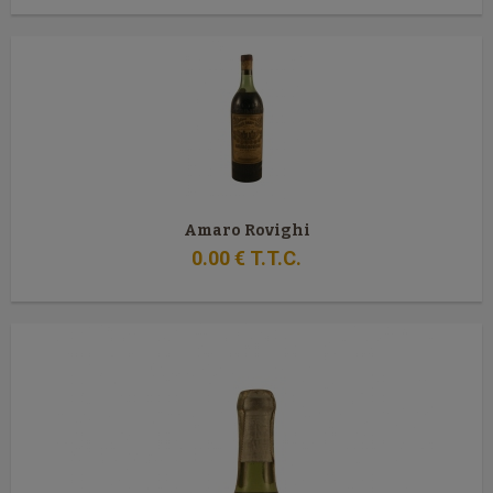
Amaro Rovighi
0
.00
€
T.T.C.