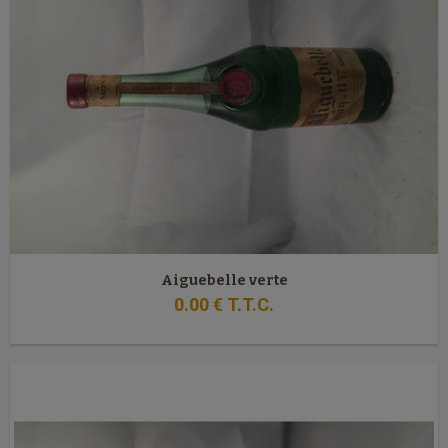
Aiguebelle verte
0
.00
€
T.T.C.