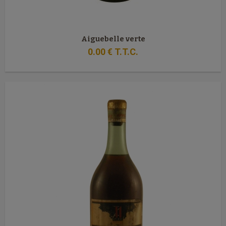
Aiguebelle verte
0
.00
€
T.T.C.