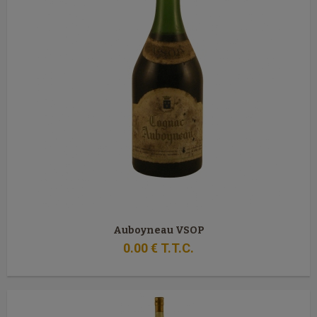
Auboyneau VSOP
0
.00
€
T.T.C.