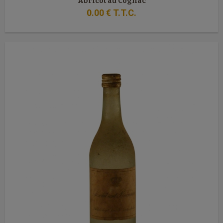
Abricot au Cognac
0
.00
€
T.T.C.