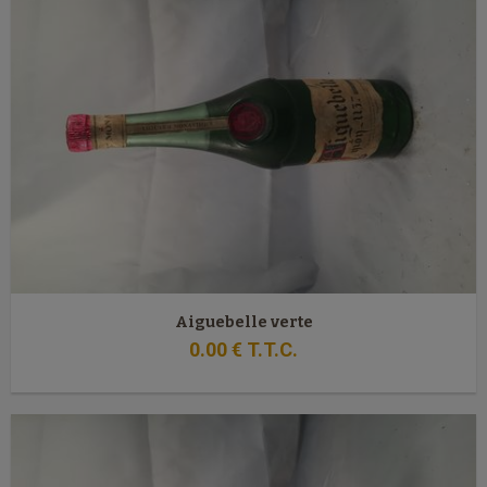
Aiguebelle verte
0
.00
€
T.T.C.