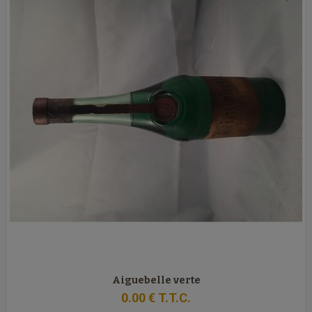
Aiguebelle verte
0
.00
€
T.T.C.