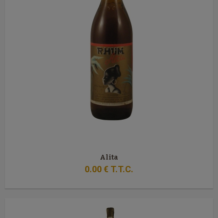
Alita
0
.00
€
T.T.C.