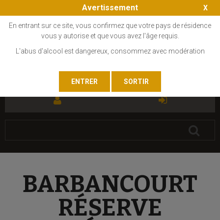
Avertissement
En entrant sur ce site, vous confirmez que votre pays de résidence
vous y autorise et que vous avez l'âge requis.
L'abus d'alcool est dangereux, consommez avec modération
FR
EN
BARBANCOURT
RÉSERVE