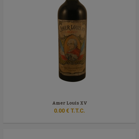
Amer Louis XV
0
.00
€
T.T.C.