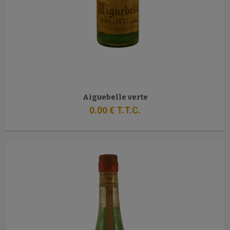
Aiguebelle verte
0
.00
€
T.T.C.