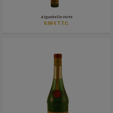
Aiguebelle verte
0
.00
€
T.T.C.