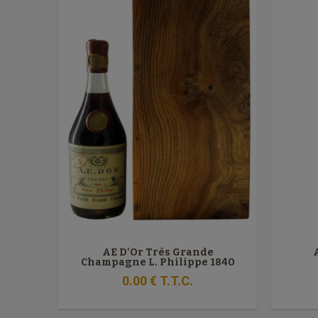
AE D'Or Très Grande
Champagne L. Philippe 1840
0
.00
€
T.T.C.