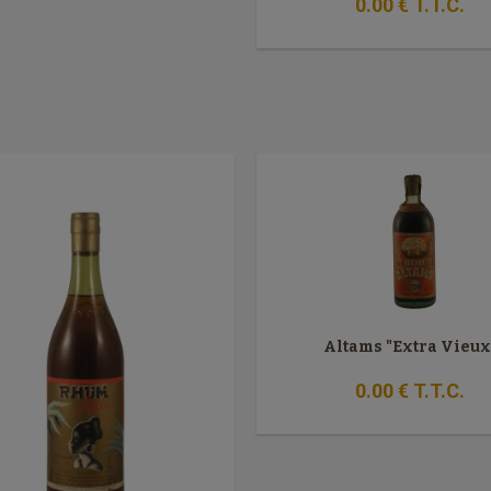
0
.00
€
T.T.C.
Altams "Extra Vieux
0
.00
€
T.T.C.