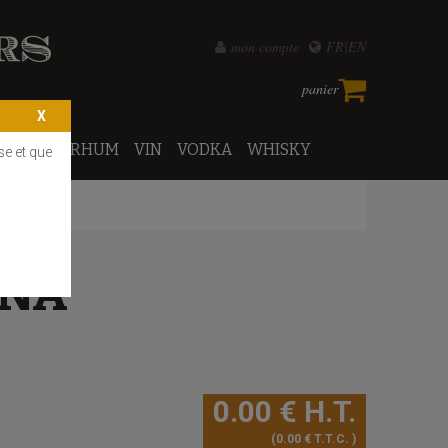
mon compte
FR
EN
panier
PORTO
RHUM
VIN
VODKA
WHISKY
se et que
INA
0
.00
€
H.T.
0
.00
€
T.T.C.