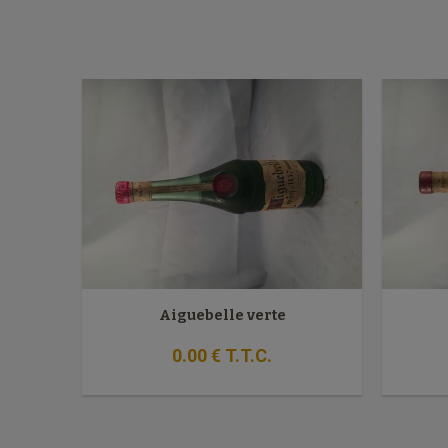
Aiguebelle verte
0
.00
€
T.T.C.