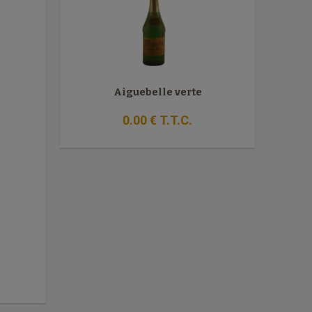
Aiguebelle verte
0
.00
€
T.T.C.