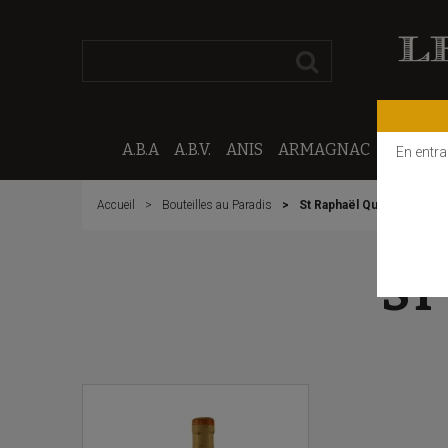
A.B.A
A.B.V.
ANIS
ARMAGNAC
CALVAD
En entra
Accueil
Bouteilles au Paradis
St Raphaël Quinquina
ST