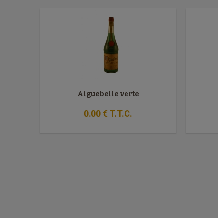
Aiguebelle verte
0
.00
€
T.T.C.