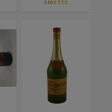
0
.00
€
T.T.C.