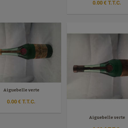
0
.00
€
T.T.C.
Aiguebelle verte
0
.00
€
T.T.C.
Aiguebelle verte