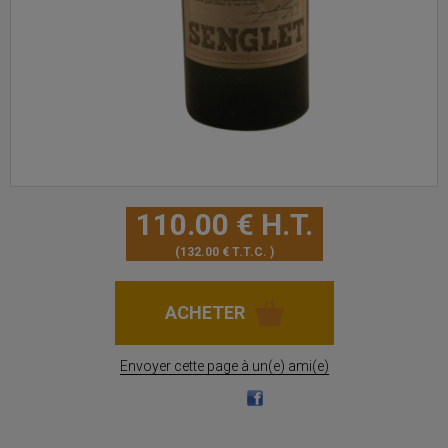
110
.00
€
H.T.
132
.00
€
T.T.C.
Envoyer cette page à un(e) ami(e)