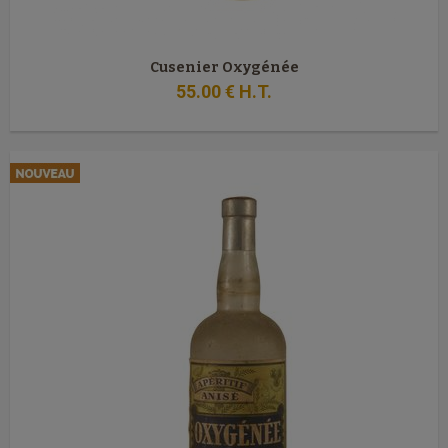
Cusenier Oxygénée
55
.00
€
H.T.