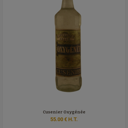
Cusenier Oxygénée
55
.00
€
H.T.