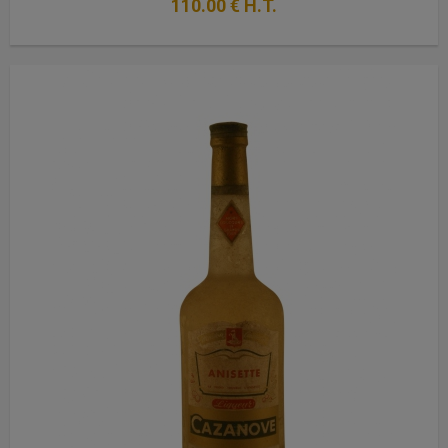
110
.00
€
H.T.