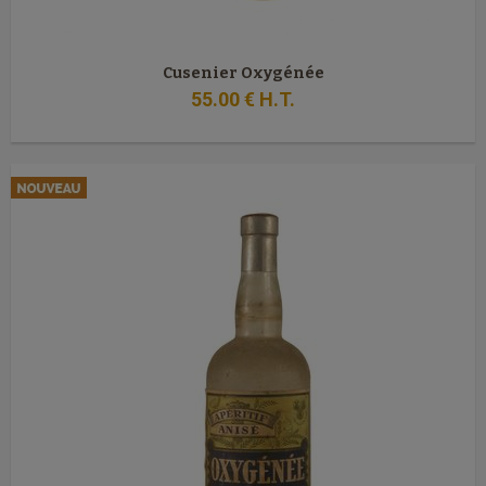
Cusenier Oxygénée
55
.00
€
H.T.