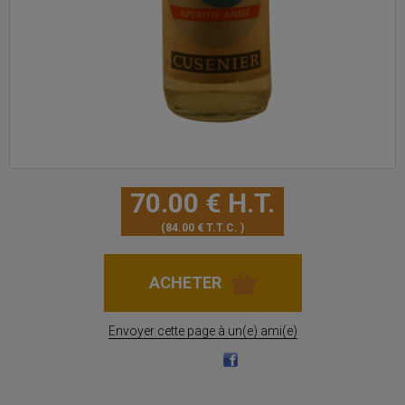
70
.00
€
H.T.
84
.00
€
T.T.C.
Envoyer cette page à un(e) ami(e)