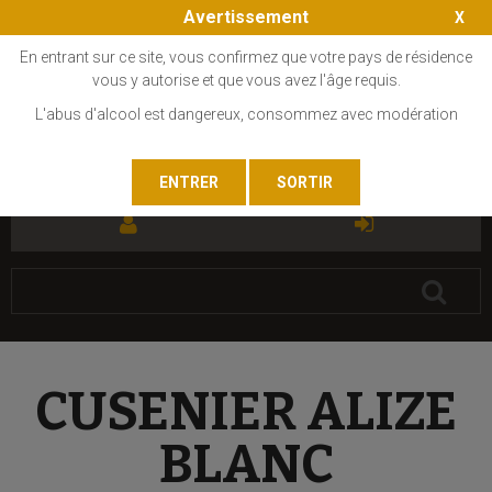
Avertissement
En entrant sur ce site, vous confirmez que votre pays de résidence
vous y autorise et que vous avez l'âge requis.
L'abus d'alcool est dangereux, consommez avec modération
FR
EN
CUSENIER ALIZE
BLANC