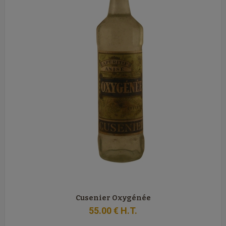
Cusenier Oxygénée
55
.00
€
H.T.