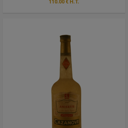
110
.00
€
H.T.