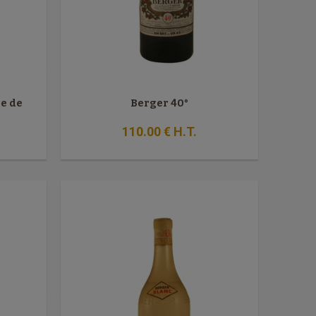
le de
Berger 40°
110
.00
€
H.T.