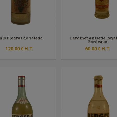
nis Piedras de Toledo
Bardinet Anisette Roya
Bordeaux
120
.00
€
H.T.
60
.00
€
H.T.