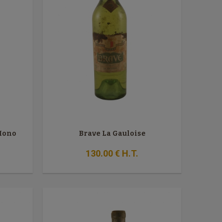
 Mono
Brave La Gauloise
130
.00
€
H.T.