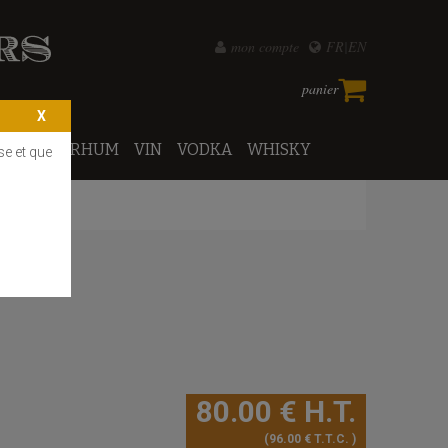
mon compte
FR
EN
panier
PORTO
RHUM
VIN
VODKA
WHISKY
se et que
80
.00
€
H.T.
96
.00
€
T.T.C.