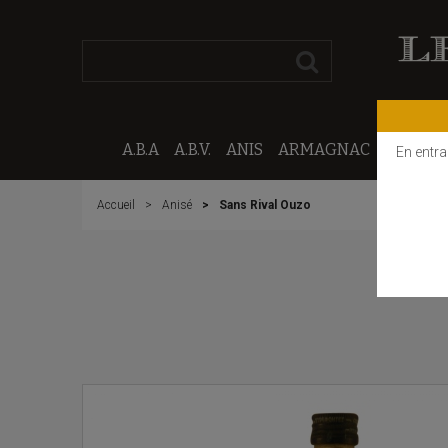
A.B.A
A.B.V.
ANIS
ARMAGNAC
CALVAD
En entra
Accueil
Anisé
Sans Rival Ouzo