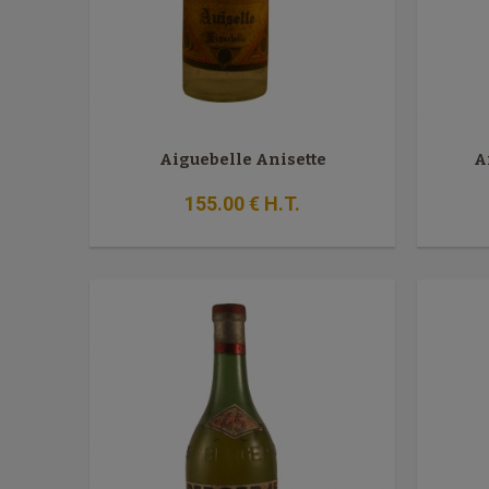
Aiguebelle Anisette
A
155
.00
€
H.T.