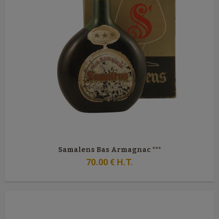
Samalens Bas Armagnac ***
70
.00
€
H.T.