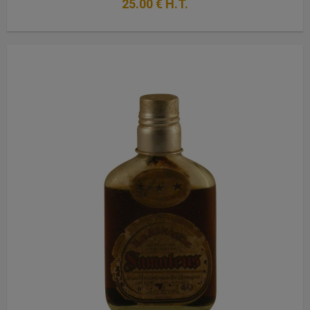
25
.00
€
H.T.