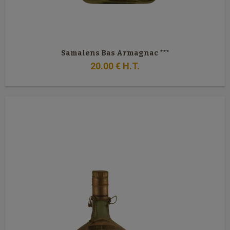
Samalens Bas Armagnac ***
20
.00
€
H.T.