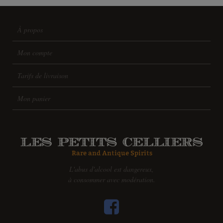
À propos
Mon compte
Tarifs de livraison
Mon panier
L'abus d'alcool est dangereux,
à consommer avec modération.