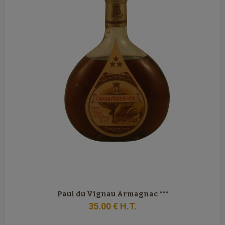
Paul du Vignau Armagnac ***
35
.00
€
H.T.