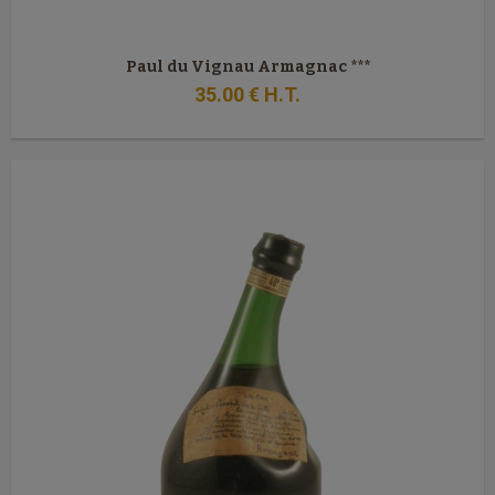
Paul du Vignau Armagnac ***
35
.00
€
H.T.