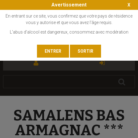
Avertissement
En entrant sur ce site, vous confirmez que votre pays de résidence
vous y autorise et que vous avez l'âge requis.
L'abus d'alcool est dangereux, consommez avec modération
FR
EN
SAMALENS BAS
ARMAGNAC ***