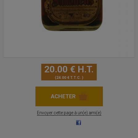
20
.00
€
H.T.
24
.00
€
T.T.C.
Envoyer cette page à un(e) ami(e)