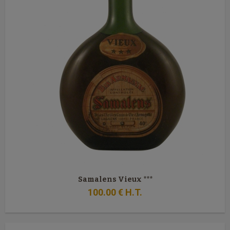
Samalens Vieux ***
100
.00
€
H.T.