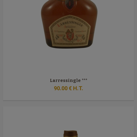
Larressingle ***
90
.00
€
H.T.