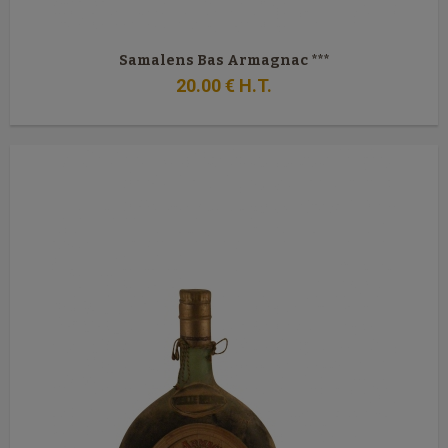
Samalens Bas Armagnac ***
20
.00
€
H.T.