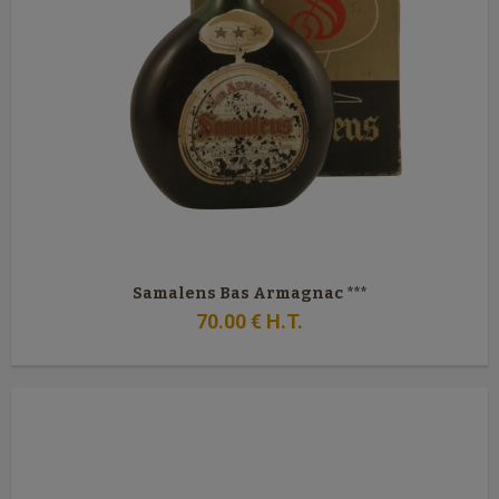
Samalens Bas Armagnac ***
70
.00
€
H.T.