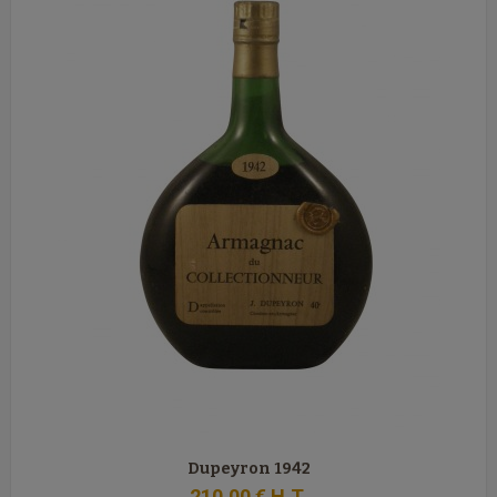
Dupeyron 1942
210
.00
€
H.T.