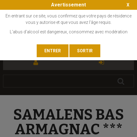
Avertissement
En entrant sur ce site, vous confirmez que votre pays de résidence
vous y autorise et que vous avez l'âge requis.
L'abus d'alcool est dangereux, consommez avec modération
FR
EN
SAMALENS BAS
ARMAGNAC ***