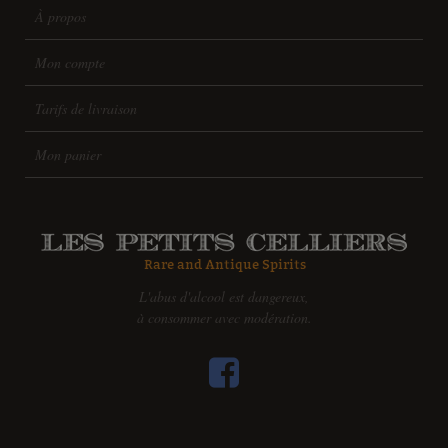
À propos
Mon compte
Tarifs de livraison
Mon panier
L'abus d'alcool est dangereux,
à consommer avec modération.