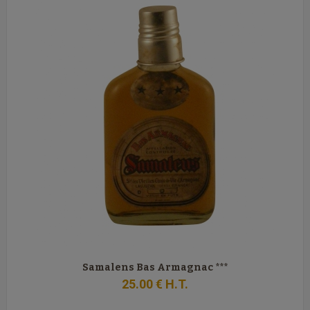
Samalens Bas Armagnac ***
25
.00
€
H.T.