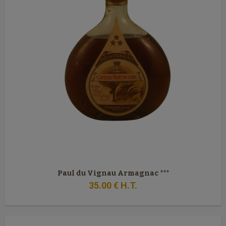
Paul du Vignau Armagnac ***
35
.00
€
H.T.