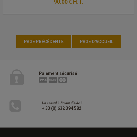
90
.00
€
H.T.
Paiement sécurisé
Un conseil ? Besoin d'aide ?
+ 33 (0) 632 394 582