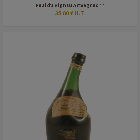
Paul du Vignau Armagnac ***
35
.00
€
H.T.