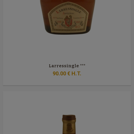
Larressingle ***
90
.00
€
H.T.