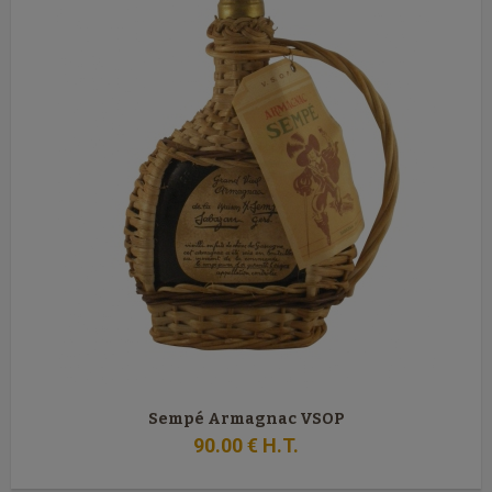
Sempé Armagnac VSOP
90
.00
€
H.T.