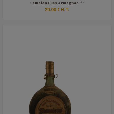
Samalens Bas Armagnac ***
20
.00
€
H.T.