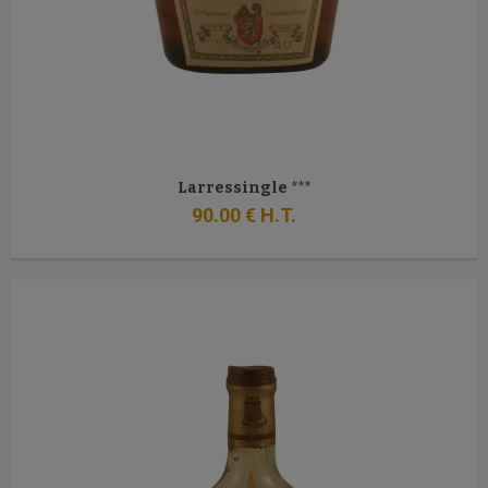
Larressingle ***
90
.00
€
H.T.