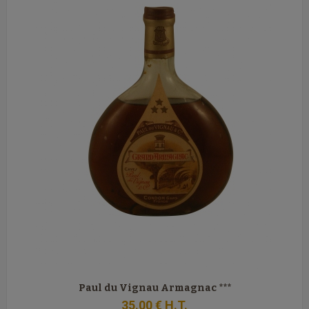
Paul du Vignau Armagnac ***
35
.00
€
H.T.