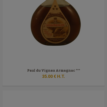
Paul du Vignau Armagnac ***
35
.00
€
H.T.