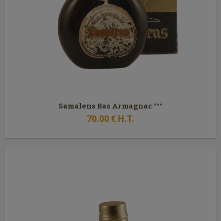
Samalens Bas Armagnac ***
70
.00
€
H.T.