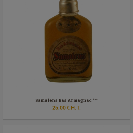
Samalens Bas Armagnac ***
25
.00
€
H.T.