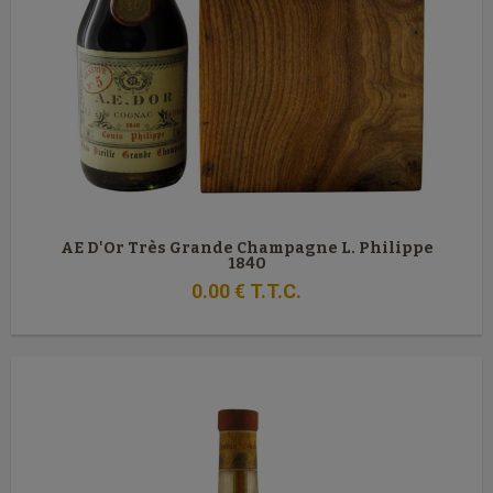
AE D'Or Très Grande Champagne L. Philippe
1840
0
.00
€
T.T.C.