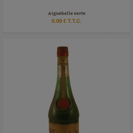
Aiguebelle verte
0
.00
€
T.T.C.