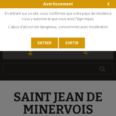
Avertissement
En entrant sur ce site, vous confirmez que votre pays de résidence
vous y autorise et que vous avez l'âge requis.
L'abus d'alcool est dangereux, consommez avec modération
FR
EN
SAINT JEAN DE
MINERVOIS