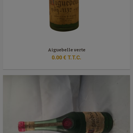
Aiguebelle verte
0
.00
€
T.T.C.