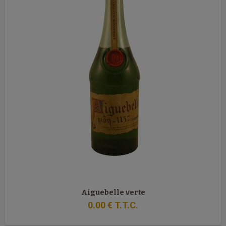
Aiguebelle verte
0
.00
€
T.T.C.