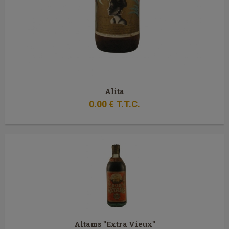
Alita
0
.00
€
T.T.C.
Altams "Extra Vieux"