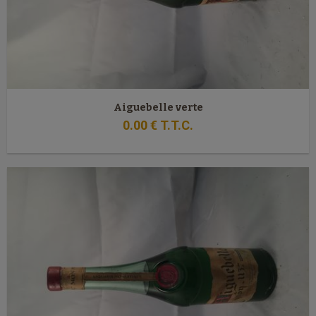
Aiguebelle verte
0
.00
€
T.T.C.