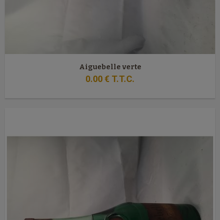
Aiguebelle verte
0
.00
€
T.T.C.