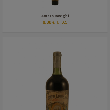
Amaro Rovighi
0
.00
€
T.T.C.