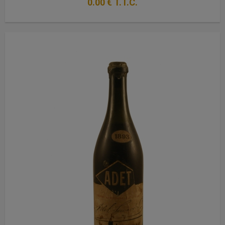
0
.00
€
T.T.C.