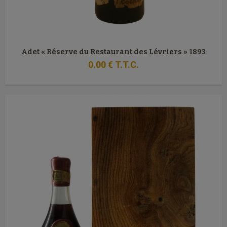
Adet « Réserve du Restaurant des Lévriers » 1893
0
.00
€
T.T.C.