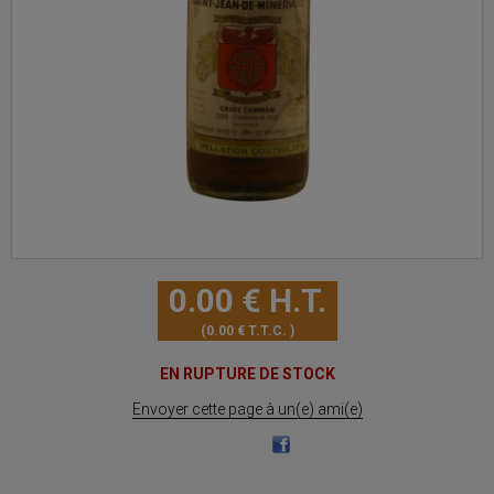
0
.00
€
H.T.
0
.00
€
T.T.C.
EN RUPTURE DE STOCK
Envoyer cette page à un(e) ami(e)