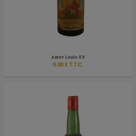
Amer Louis XV
0
.00
€
T.T.C.