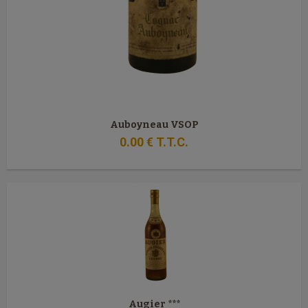
Auboyneau VSOP
0
.00
€
T.T.C.
Augier ***