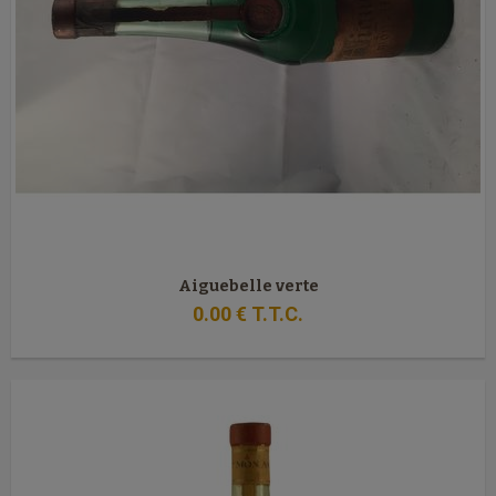
Aiguebelle verte
0
.00
€
T.T.C.