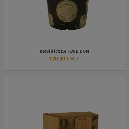
Bénédictine - B&B DOM
120
.00
€
H.T.