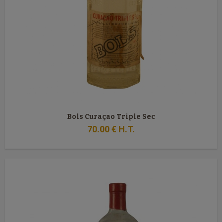
Bols Curaçao Triple Sec
70
.00
€
H.T.