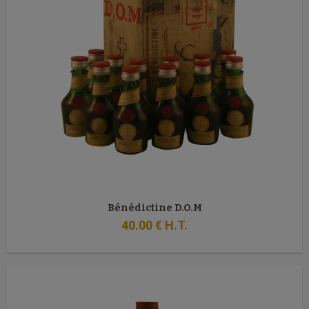
Bénédictine D.O.M
40
.00
€
H.T.