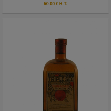
60
.00
€
H.T.