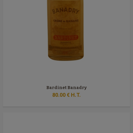
Bardinet Banadry
80
.00
€
H.T.