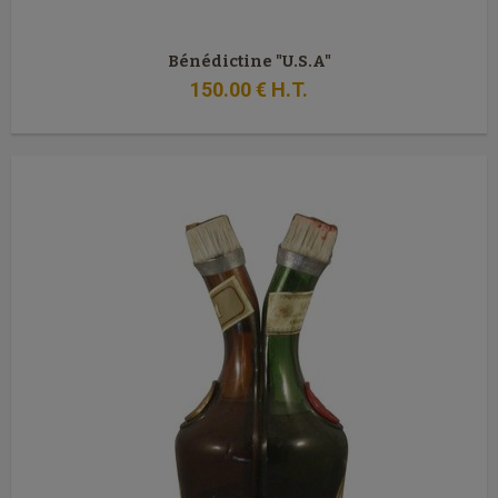
Bénédictine "U.S.A"
150
.00
€
H.T.