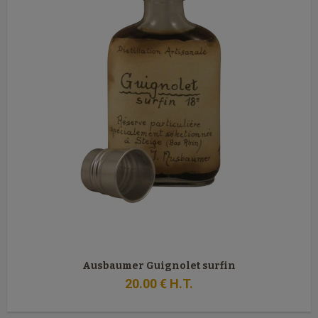
Ausbaumer Guignolet surfin
20
.00
€
H.T.