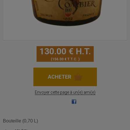
130
.00
€
H.T.
156
.00
€
T.T.C.
Envoyer cette page à un(e) ami(e)
Bouteille (0,70 L)