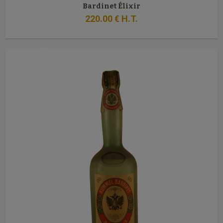
Bardinet Élixir
220
.00
€
H.T.