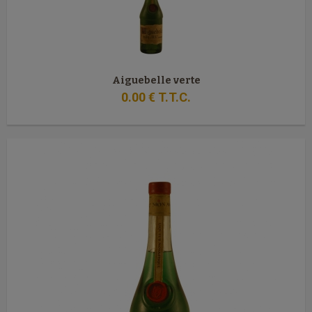
Aiguebelle verte
0
.00
€
T.T.C.