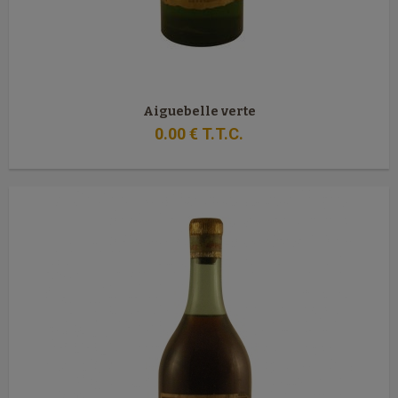
Aiguebelle verte
0
.00
€
T.T.C.