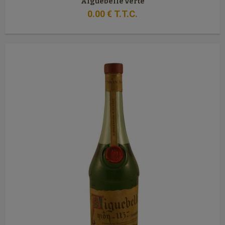
Aiguebelle verte
0
.00
€
T.T.C.