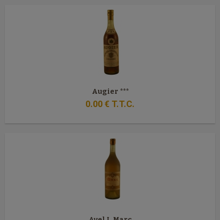
Augier ***
0
.00
€
T.T.C.
Avel J. Marc