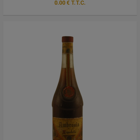
0
.00
€
T.T.C.