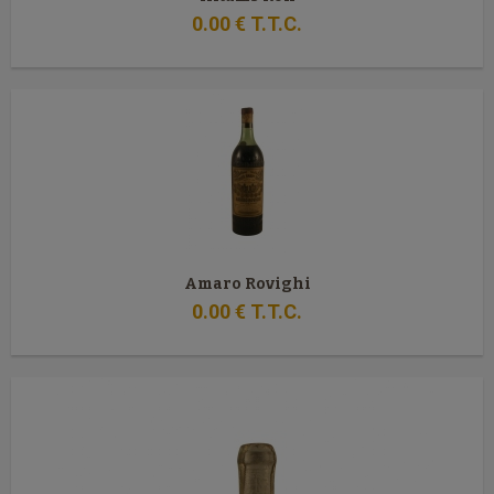
0
.00
€
T.T.C.
Amaro Rovighi
0
.00
€
T.T.C.