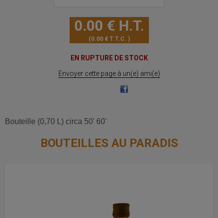
0
.00
€
H.T.
0
.00
€
T.T.C.
EN RUPTURE DE STOCK
Envoyer cette page à un(e) ami(e)
Bouteille (0,70 L) circa 50' 60'
BOUTEILLES AU PARADIS