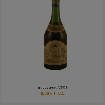
Auboyneau VSOP
0
.00
€
T.T.C.