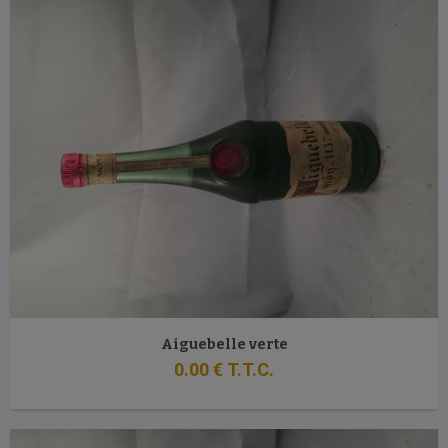
Aiguebelle verte
0
.00
€
T.T.C.