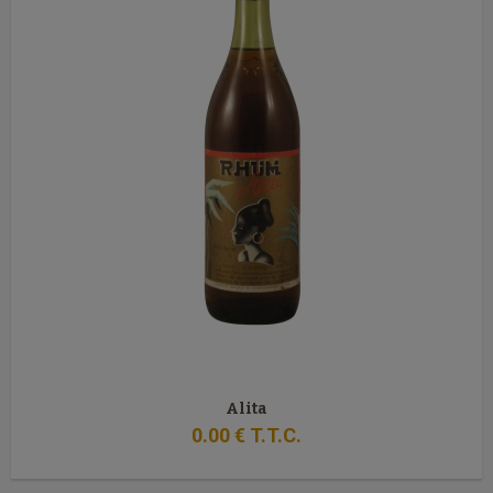
Alita
0
.00
€
T.T.C.