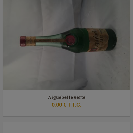
Aiguebelle verte
0
.00
€
T.T.C.