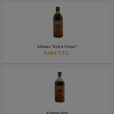
Altams "Extra Vieux"
0
.00
€
T.T.C.
Altams Ron