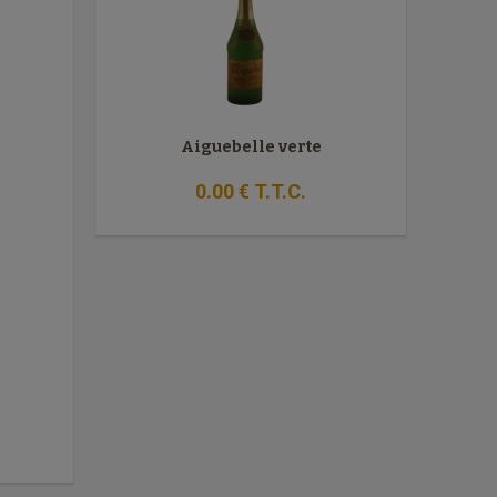
Aiguebelle verte
0
.00
€
T.T.C.