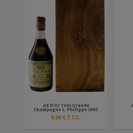
AE D'Or Très Grande
Champagne L. Philippe 1840
0
.00
€
T.T.C.