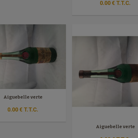
0
.00
€
T.T.C.
Aiguebelle verte
0
.00
€
T.T.C.
Aiguebelle verte