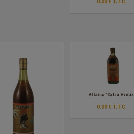
0
.00
€
T.T.C.
Altams "Extra Vieux
0
.00
€
T.T.C.