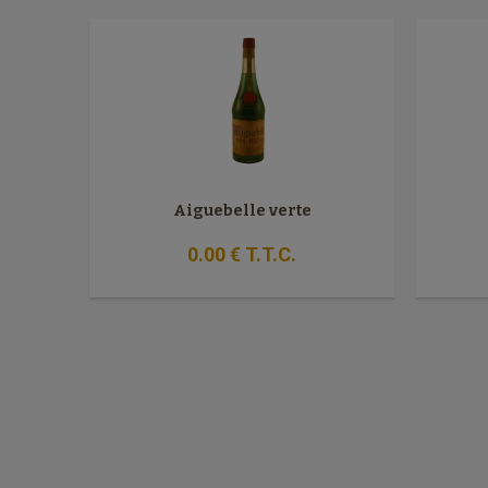
Aiguebelle verte
0
.00
€
T.T.C.