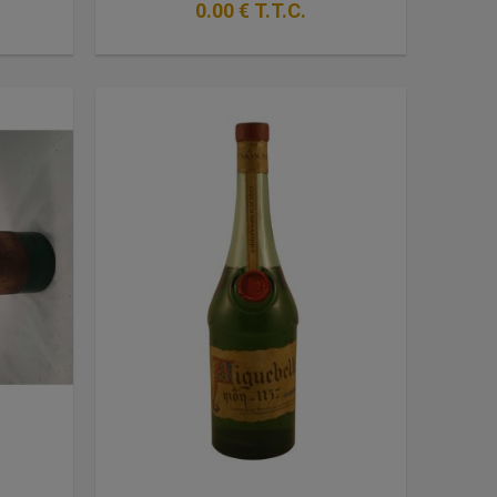
0
.00
€
T.T.C.