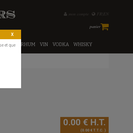
mon compte
FR
EN
panier
PORTO
RHUM
VIN
VODKA
WHISKY
se et que
0
.00
€
H.T.
0
.00
€
T.T.C.