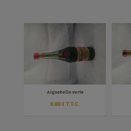
Aiguebelle verte
0
.00
€
T.T.C.