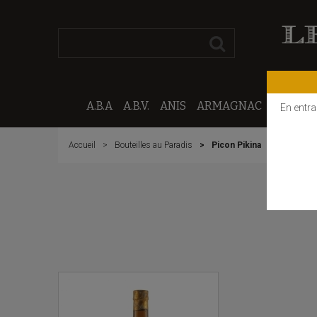
A.B.A
A.B.V.
ANIS
ARMAGNAC
CALVAD
En entra
Accueil
Bouteilles au Paradis
Picon Pikina