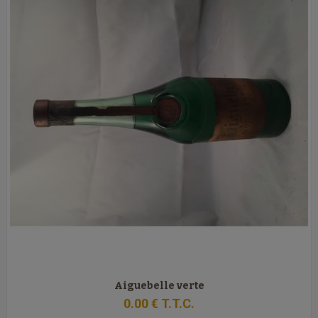
Aiguebelle verte
0
.00
€
T.T.C.