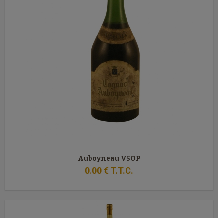
Auboyneau VSOP
0
.00
€
T.T.C.