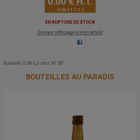
0
.00
€
H.T.
0
.00
€
T.T.C.
EN RUPTURE DE STOCK
Envoyer cette page à un(e) ami(e)
Bouteille (1,00 L) circa 30' 50'
BOUTEILLES AU PARADIS