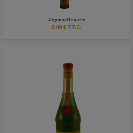
Aiguebelle verte
0
.00
€
T.T.C.