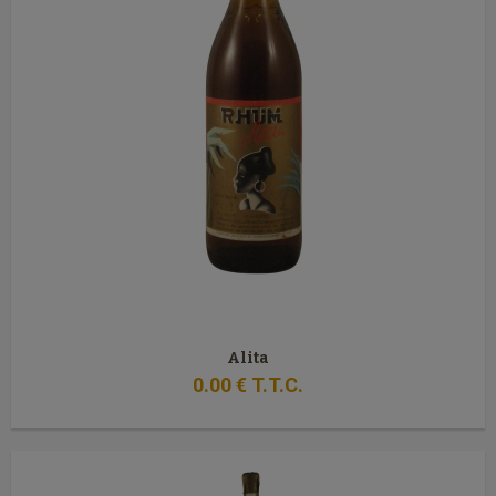
Alita
0
.00
€
T.T.C.