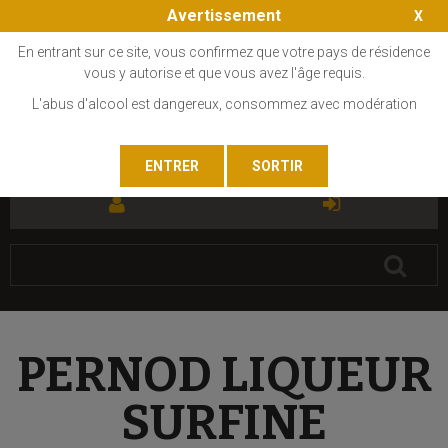
Avertissement
En entrant sur ce site, vous confirmez que votre pays de résidence
vous y autorise et que vous avez l'âge requis.
L'abus d'alcool est dangereux, consommez avec modération
FR
EN
PERNOD LIQUEUR
SURFINE