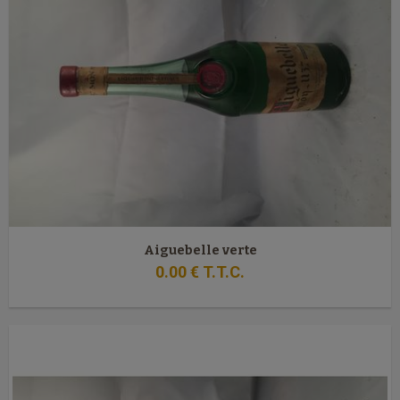
Aiguebelle verte
0
.00
€
T.T.C.