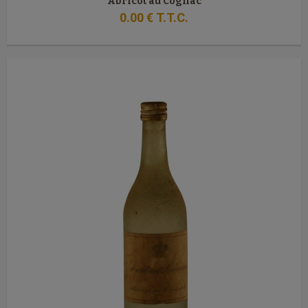
Abricot au Cognac
0
.00
€
T.T.C.