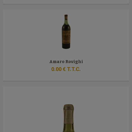
Amaro Rovighi
0
.00
€
T.T.C.