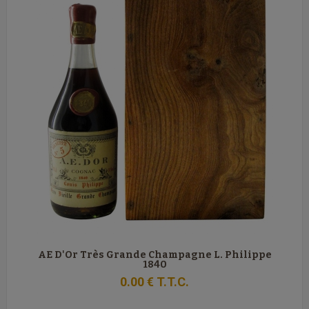
AE D'Or Très Grande Champagne L. Philippe
1840
0
.00
€
T.T.C.