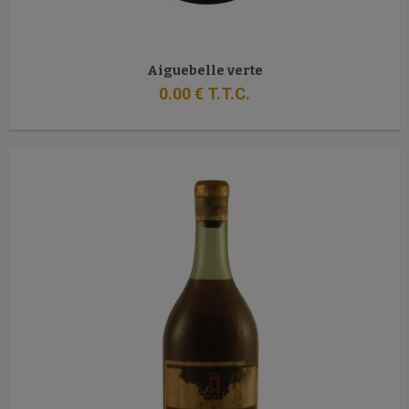
Aiguebelle verte
0
.00
€
T.T.C.