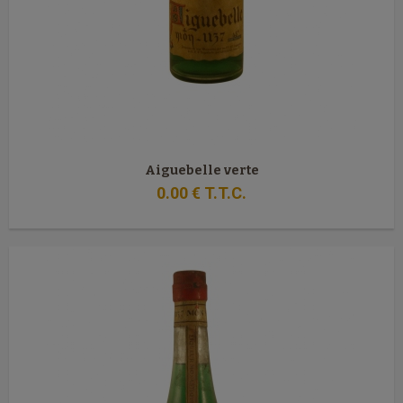
Aiguebelle verte
0
.00
€
T.T.C.