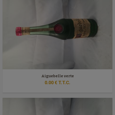
Aiguebelle verte
0
.00
€
T.T.C.