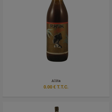
Alita
0
.00
€
T.T.C.