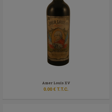
Amer Louis XV
0
.00
€
T.T.C.