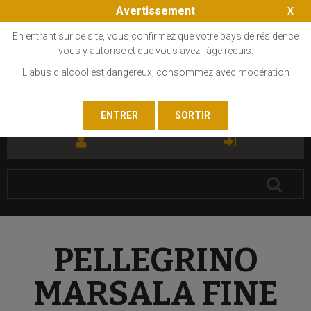
Avertissement
En entrant sur ce site, vous confirmez que votre pays de résidence
vous y autorise et que vous avez l'âge requis.
L'abus d'alcool est dangereux, consommez avec modération
FR
EN
PELLEGRINO
MARSALA FINE