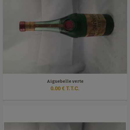
Aiguebelle verte
0
.00
€
T.T.C.