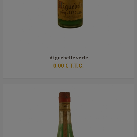
Aiguebelle verte
0
.00
€
T.T.C.