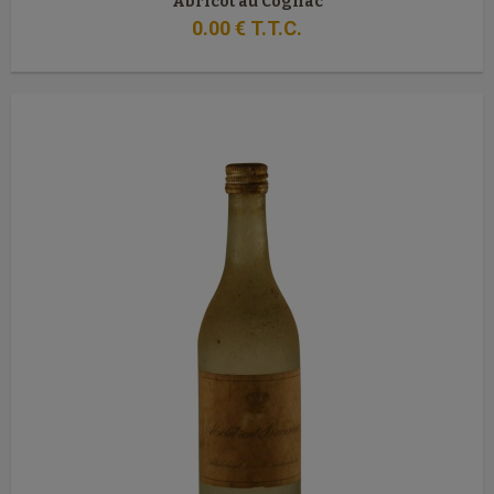
Abricot au Cognac
0
.00
€
T.T.C.