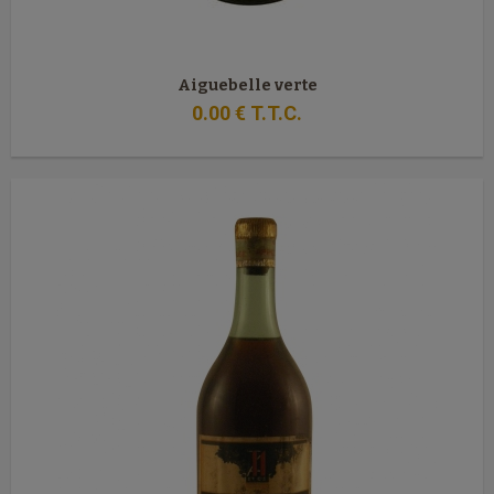
Aiguebelle verte
0
.00
€
T.T.C.