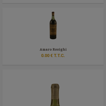
Amaro Rovighi
0
.00
€
T.T.C.