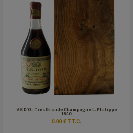
AE D'Or Très Grande Champagne L. Philippe
1840
0
.00
€
T.T.C.