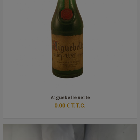
Aiguebelle verte
0
.00
€
T.T.C.