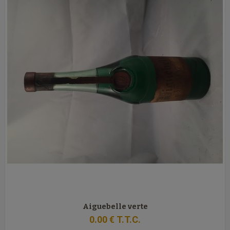
Aiguebelle verte
0
.00
€
T.T.C.