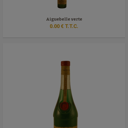
Aiguebelle verte
0
.00
€
T.T.C.