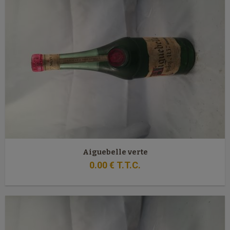
Aiguebelle verte
0
.00
€
T.T.C.