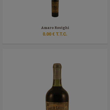
Amaro Rovighi
0
.00
€
T.T.C.