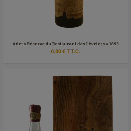
Adet « Réserve du Restaurant des Lévriers » 1893
0
.00
€
T.T.C.