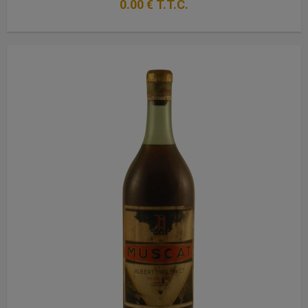
0
.00
€
T.T.C.