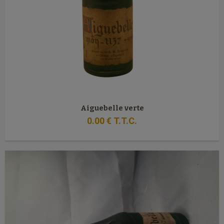
Aiguebelle verte
0
.00
€
T.T.C.