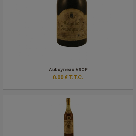
Auboyneau VSOP
0
.00
€
T.T.C.