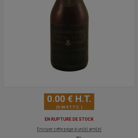
0
.00
€
H.T.
0
.00
€
T.T.C.
EN RUPTURE DE STOCK
Envoyer cette page à un(e) ami(e)