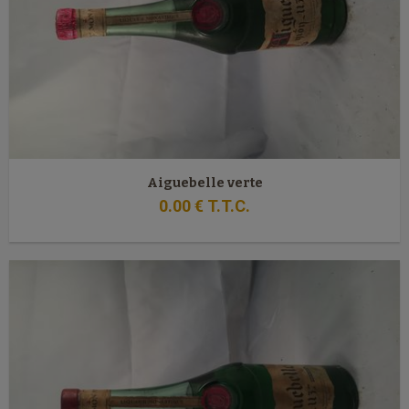
Aiguebelle verte
0
.00
€
T.T.C.