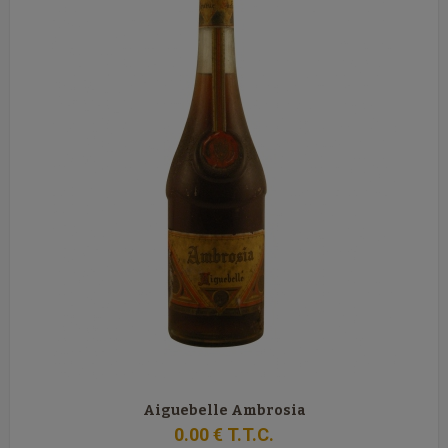
Aiguebelle Ambrosia
0
.00
€
T.T.C.