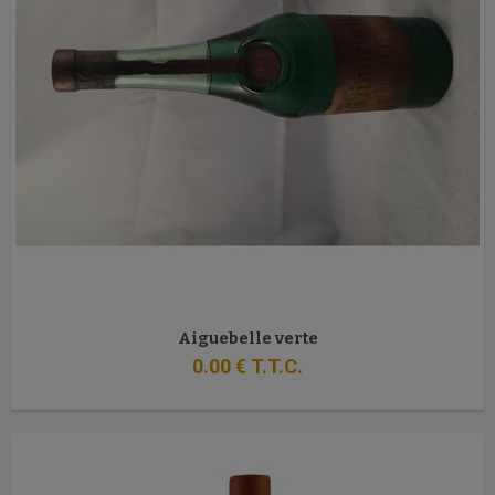
Aiguebelle verte
0
.00
€
T.T.C.