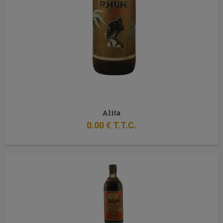
Alita
0
.00
€
T.T.C.