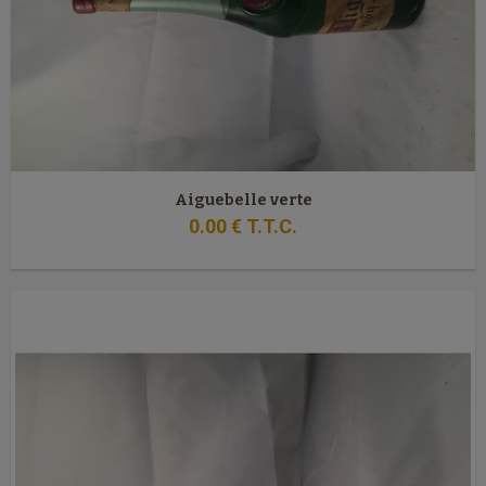
Aiguebelle verte
0
.00
€
T.T.C.