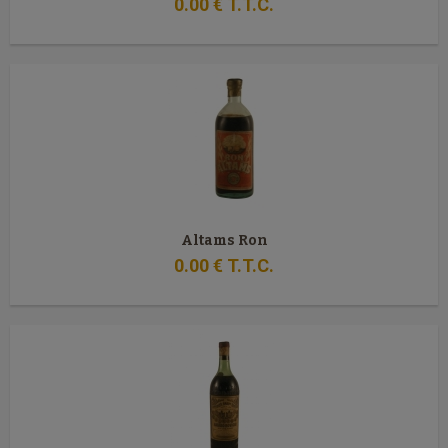
0
.00
€
T.T.C.
Altams Ron
0
.00
€
T.T.C.