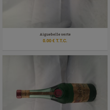
Aiguebelle verte
0
.00
€
T.T.C.