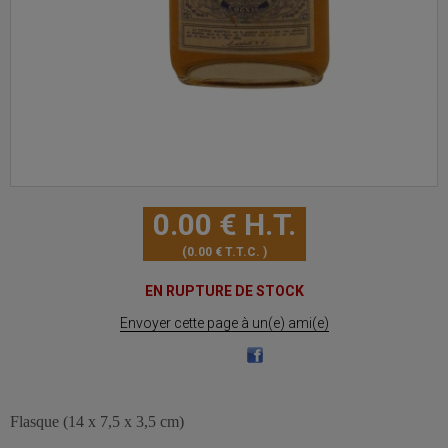
0
.00
€
H.T.
0
.00
€
T.T.C.
EN RUPTURE DE STOCK
Envoyer cette page à un(e) ami(e)
Flasque (14 x 7,5 x 3,5 cm)