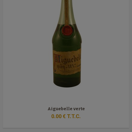
Aiguebelle verte
0
.00
€
T.T.C.