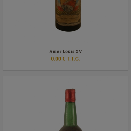
Amer Louis XV
0
.00
€
T.T.C.