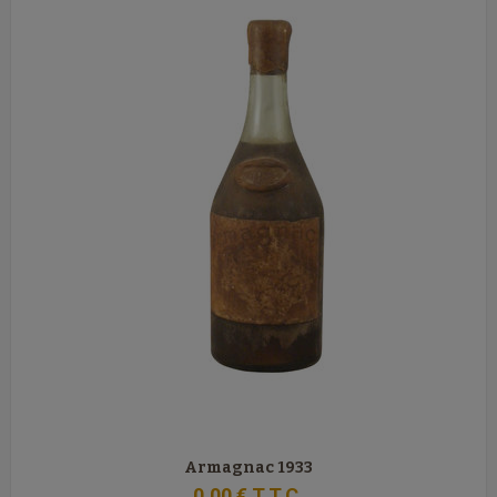
Armagnac 1933
0
.00
€
T.T.C.