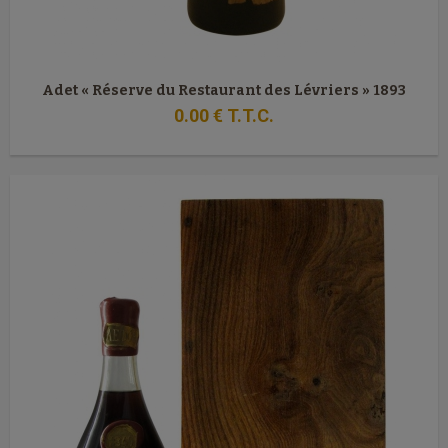
Adet « Réserve du Restaurant des Lévriers » 1893
0
.00
€
T.T.C.