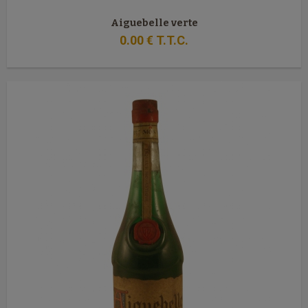
Aiguebelle verte
0
.00
€
T.T.C.