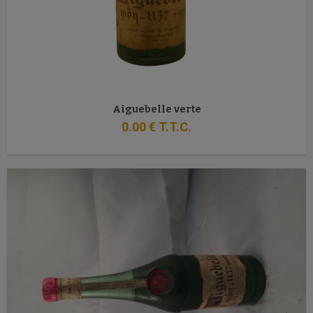
Aiguebelle verte
0
.00
€
T.T.C.