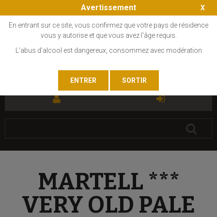
Avertissement
En entrant sur ce site, vous confirmez que votre pays de résidence
vous y autorise et que vous avez l'âge requis.
L'abus d'alcool est dangereux, consommez avec modération
FR
EN
MARTELL ***
VERY OLD PALE