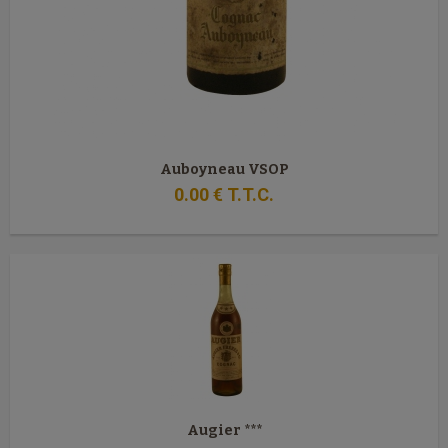
Auboyneau VSOP
0
.00
€
T.T.C.
Augier ***