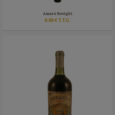
Amaro Rovighi
0
.00
€
T.T.C.