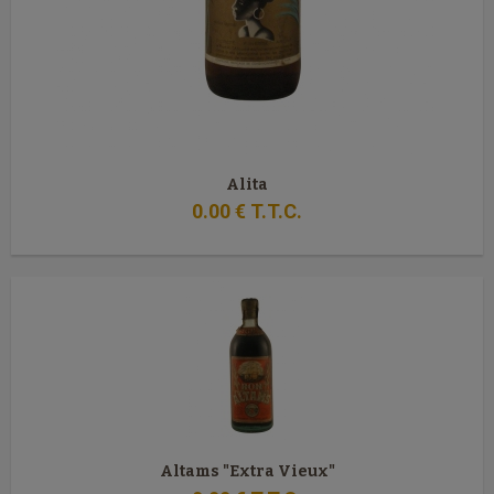
Alita
0
.00
€
T.T.C.
Altams "Extra Vieux"