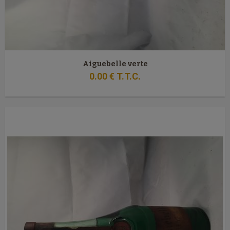
Aiguebelle verte
0
.00
€
T.T.C.