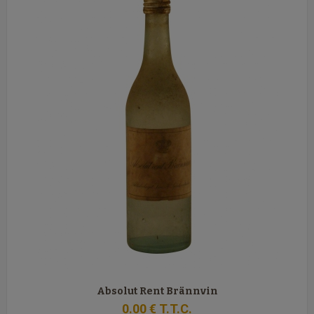
Absolut Rent Brännvin
0
.00
€
T.T.C.