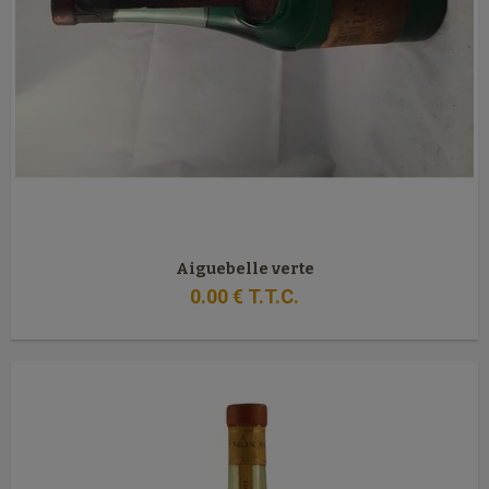
Aiguebelle verte
0
.00
€
T.T.C.